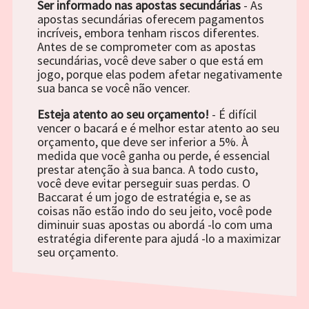
Ser informado nas apostas secundárias
- As
apostas secundárias oferecem pagamentos
incríveis, embora tenham riscos diferentes.
Antes de se comprometer com as apostas
secundárias, você deve saber o que está em
jogo, porque elas podem afetar negativamente
sua banca se você não vencer.
Esteja atento ao seu orçamento!
- É difícil
vencer o bacará e é melhor estar atento ao seu
orçamento, que deve ser inferior a 5%. À
medida que você ganha ou perde, é essencial
prestar atenção à sua banca. A todo custo,
você deve evitar perseguir suas perdas. O
Baccarat é um jogo de estratégia e, se as
coisas não estão indo do seu jeito, você pode
diminuir suas apostas ou abordá -lo com uma
estratégia diferente para ajudá -lo a maximizar
seu orçamento.