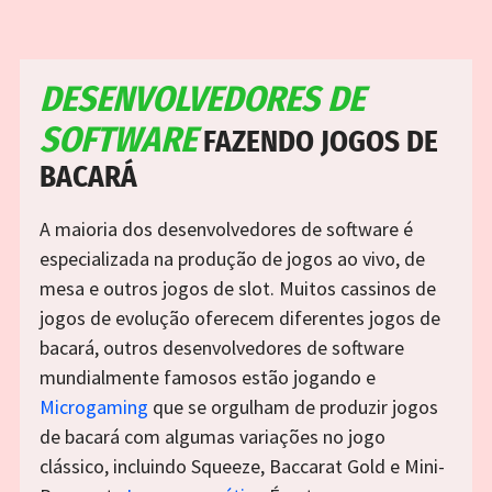
DESENVOLVEDORES DE
SOFTWARE
FAZENDO JOGOS DE
BACARÁ
A maioria dos desenvolvedores de software é
especializada na produção de jogos ao vivo, de
mesa e outros jogos de slot. Muitos cassinos de
jogos de evolução oferecem diferentes jogos de
bacará, outros desenvolvedores de software
mundialmente famosos estão jogando e
Microgaming
que se orgulham de produzir jogos
de bacará com algumas variações no jogo
clássico, incluindo Squeeze, Baccarat Gold e Mini-