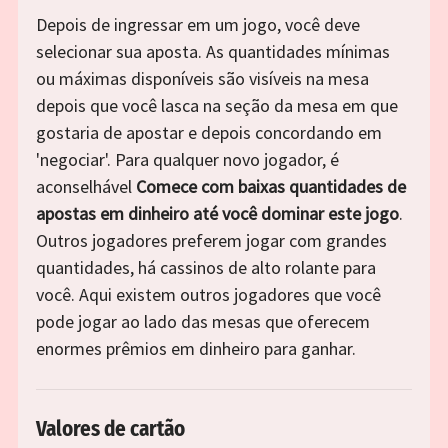
Depois de ingressar em um jogo, você deve
selecionar sua aposta. As quantidades mínimas
ou máximas disponíveis são visíveis na mesa
depois que você lasca na seção da mesa em que
gostaria de apostar e depois concordando em
'negociar'. Para qualquer novo jogador, é
aconselhável
Comece com baixas quantidades de
apostas em dinheiro até você dominar este jogo
.
Outros jogadores preferem jogar com grandes
quantidades, há cassinos de alto rolante para
você. Aqui existem outros jogadores que você
pode jogar ao lado das mesas que oferecem
enormes prêmios em dinheiro para ganhar.
Valores de cartão