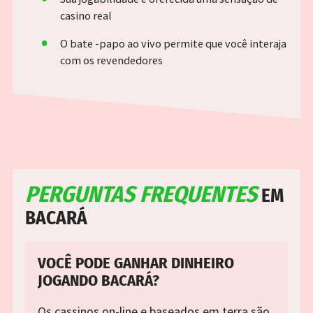
casino real
O bate -papo ao vivo permite que você interaja
com os revendedores
PERGUNTAS FREQUENTES
EM
BACARÁ
VOCÊ PODE GANHAR DINHEIRO
JOGANDO BACARÁ?
Os cassinos on-line e baseados em terra são