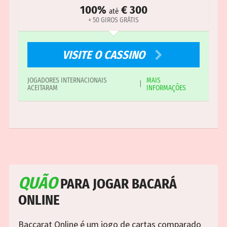
100%
€ 300
até
+ 50 GIROS GRÁTIS
VISITE O CASSINO
JOGADORES INTERNACIONAIS
MAIS
|
ACEITARAM
INFORMAÇÕES
QUÃO
PARA JOGAR BACARÁ
ONLINE
Baccarat Online é um jogo de cartas comparado