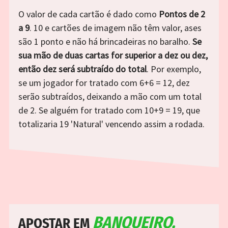
O valor de cada cartão é dado como
Pontos de 2
a 9
. 10 e cartões de imagem não têm valor, ases
são 1 ponto e não há brincadeiras no baralho.
Se
sua mão de duas cartas for superior a dez ou dez,
então dez será subtraído do total
. Por exemplo,
se um jogador for tratado com 6+6 = 12, dez
serão subtraídos, deixando a mão com um total
de 2. Se alguém for tratado com 10+9 = 19, que
totalizaria 19 'Natural' vencendo assim a rodada.
BANQUEIRO,
APOSTAR EM