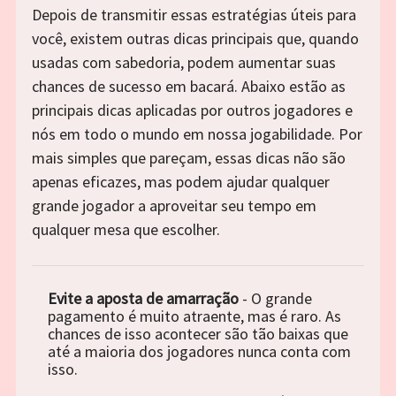
Depois de transmitir essas estratégias úteis para
você, existem outras dicas principais que, quando
usadas com sabedoria, podem aumentar suas
chances de sucesso em bacará. Abaixo estão as
principais dicas aplicadas por outros jogadores e
nós em todo o mundo em nossa jogabilidade. Por
mais simples que pareçam, essas dicas não são
apenas eficazes, mas podem ajudar qualquer
grande jogador a aproveitar seu tempo em
qualquer mesa que escolher.
Evite a aposta de amarração
- O grande
pagamento é muito atraente, mas é raro. As
chances de isso acontecer são tão baixas que
até a maioria dos jogadores nunca conta com
isso.