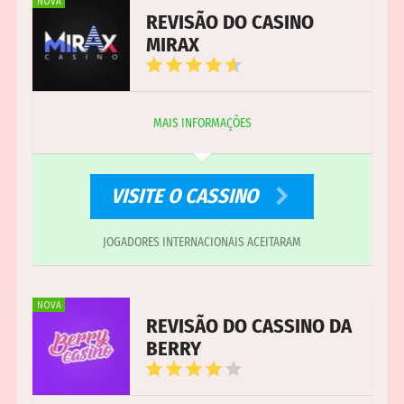
NOVA
REVISÃO DO CASINO
MIRAX
MAIS INFORMAÇÕES
VISITE O CASSINO
JOGADORES INTERNACIONAIS ACEITARAM
NOVA
REVISÃO DO CASSINO DA
BERRY