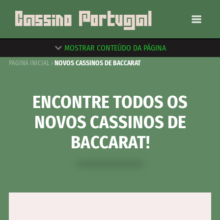
MOSTRAR CONTEÚDO DA PÁGINA
PAGINA INICIAL
›
NOVOS CASSINOS DE BACCARAT
ENCONTRE TODOS OS
NOVOS CASSINOS DE
BACCARAT!