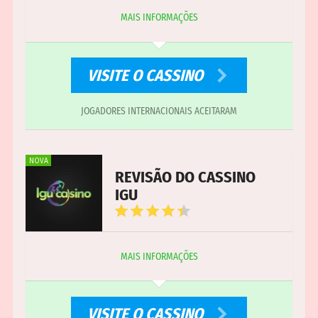
MAIS INFORMAÇÕES
VISITE O CASSINO
JOGADORES INTERNACIONAIS ACEITARAM
NOVA
REVISÃO DO CASSINO
IGU
MAIS INFORMAÇÕES
VISITE O CASSINO