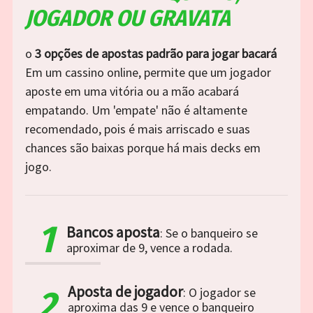
JOGADOR OU GRAVATA
o
3 opções de apostas padrão para jogar bacará
Em um cassino online, permite que um jogador
aposte em uma vitória ou a mão acabará
empatando. Um 'empate' não é altamente
recomendado, pois é mais arriscado e suas
chances são baixas porque há mais decks em
jogo.
1
Bancos aposta
: Se o banqueiro se
aproximar de 9, vence a rodada.
Aposta de jogador
2
: O jogador se
aproxima das 9 e vence o banqueiro