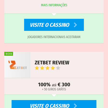
MAIS INFORMAÇÕES
VISITE O CASSINO
JOGADORES INTERNACIONAIS ACEITARAM
NOVA
ZETBET REVIEW
100%
€ 300
até
+ 50 GIROS GRÁTIS
VISITE O CASSINO