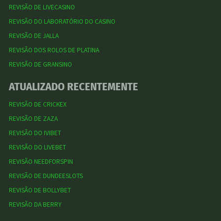
REVISÃO DE LIVECASINO
REVISÃO DO LABORATÓRIO DO CASINO
REVISÃO DE JALLA
REVISÃO DOS ROLOS DE PLATINA
REVISÃO DE GRANSINO
ATUALIZADO RECENTEMENTE
REVISÃO DE CRICKEX
REVISÃO DE ZAZA
REVISÃO DO IVIBET
REVISÃO DO LIVEBET
REVISÃO NEEDFORSPIN
REVISÃO DE DUNDEESLOTS
REVISÃO DE BOLLYBET
REVISÃO DA BERRY