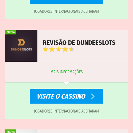
JOGADORES INTERNACIONAIS ACEITARAM
NOVA
REVISÃO DE DUNDEESLOTS
MAIS INFORMAÇÕES
VISITE O CASSINO
JOGADORES INTERNACIONAIS ACEITARAM
NOVA