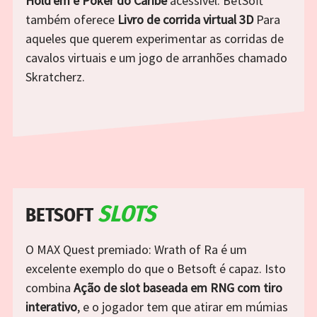
Hold'em e Poker do Caribe
acessível. BetSoft
também oferece
Livro de corrida virtual 3D
Para
aqueles que querem experimentar as corridas de
cavalos virtuais e um jogo de arranhões chamado
Skratcherz.
SLOTS
BETSOFT
O MAX Quest premiado: Wrath of Ra é um
excelente exemplo do que o Betsoft é capaz. Isto
combina
Ação de slot baseada em RNG com tiro
interativo
, e o jogador tem que atirar em múmias