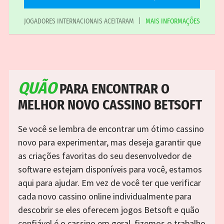
JOGADORES INTERNACIONAIS ACEITARAM
|
MAIS INFORMAÇÕES
QUÃO
PARA ENCONTRAR O
MELHOR NOVO CASSINO BETSOFT
Se você se lembra de encontrar um ótimo cassino
novo para experimentar, mas deseja garantir que
as criações favoritas do seu desenvolvedor de
software estejam disponíveis para você, estamos
aqui para ajudar. Em vez de você ter que verificar
cada novo cassino online individualmente para
descobrir se eles oferecem jogos Betsoft e quão
confiável é o cassino em geral, fizemos o trabalho