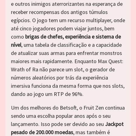
e outros inimigos aterrorizantes na esperança de
receber recompensas dos antigos túmulos
egípcios. O jogo tem um recurso multiplayer, onde
até cinco jogadores podem viajar juntos, bem
como
brigas de chefes, experiência e sistema de
nível
, uma tabela de classificação e a capacidade
de atualizar suas armas para enfrentar monstros
maiores mais rapidamente. Enquanto Max Quest:
Wrath of Ra não parece um slot, o gerador de
números aleatórios por trás da experiência
imersiva funciona da mesma forma que nos slots,
dando ao jogo um RTP de 96%.
Um dos melhores do Betsoft, o Fruit Zen continua
sendo uma escolha popular anos após o seu
lançamento. Isso pode ser devido ao seu
Jackpot
pesado de 200.000 moedas
, mas também é