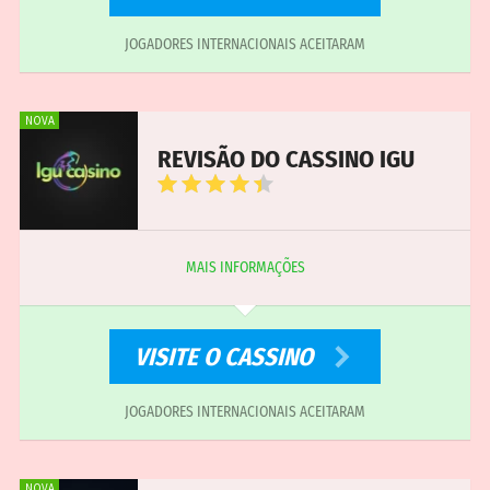
JOGADORES INTERNACIONAIS ACEITARAM
NOVA
REVISÃO DO CASSINO IGU
MAIS INFORMAÇÕES
VISITE O CASSINO
JOGADORES INTERNACIONAIS ACEITARAM
NOVA