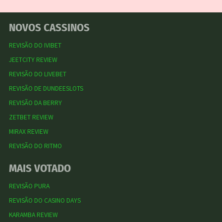
NOVOS CASSINOS
REVISÃO DO IVIBET
JEETCITY REVIEW
REVISÃO DO LIVEBET
REVISÃO DE DUNDEESLOTS
REVISÃO DA BERRY
ZETBET REVIEW
MIRAX REVIEW
REVISÃO DO RITMO
MAIS VOTADO
REVISÃO PURA
REVISÃO DO CASINO DAYS
KARAMBA REVIEW