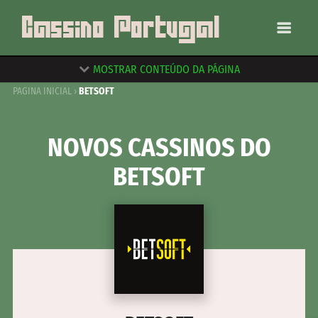
MOSTRAR CONTEÚDO DA PÁGINA
PAGINA INICIAL
›
BETSOFT
NOVOS CASSINOS DO
BETSOFT