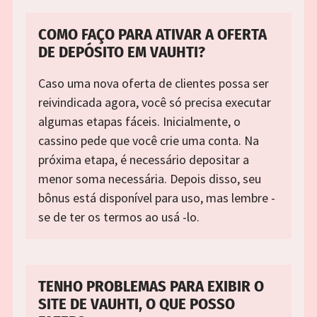
COMO FAÇO PARA ATIVAR A OFERTA
DE DEPÓSITO EM VAUHTI?
Caso uma nova oferta de clientes possa ser
reivindicada agora, você só precisa executar
algumas etapas fáceis. Inicialmente, o
cassino pede que você crie uma conta. Na
próxima etapa, é necessário depositar a
menor soma necessária. Depois disso, seu
bônus está disponível para uso, mas lembre -
se de ter os termos ao usá -lo.
TENHO PROBLEMAS PARA EXIBIR O
SITE DE VAUHTI, O QUE POSSO