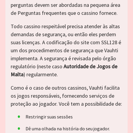
perguntas devem ser abordadas na pequena área
de Perguntas frequentes que o cassino fornece.
Todo cassino respeitável precisa atender às altas
demandas de segurança, ou então eles perdem
suas licenças. A codificação do site com SSL128 é
um dos procedimentos de segurança que Vauhti
implementa. A segurança é revisada pelo órgão
regulatório (neste caso
Autoridade de Jogos de
Malta
) regularmente.
Como é o caso de outros cassinos, Vauhti facilita
os jogos responsáveis, fornecendo serviços de
proteção ao jogador. Você tem a possibilidade de:
Restringir suas sessões
Dê uma olhada na história do seu jogador.