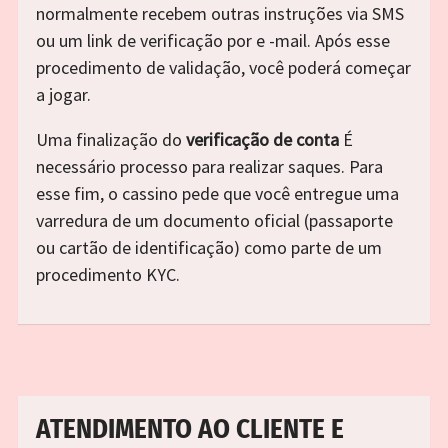
normalmente recebem outras instruções via SMS
ou um link de verificação por e -mail. Após esse
procedimento de validação, você poderá começar
a jogar.
Uma finalização do
verificação de conta
É
necessário processo para realizar saques. Para
esse fim, o cassino pede que você entregue uma
varredura de um documento oficial (passaporte
ou cartão de identificação) como parte de um
procedimento KYC.
ATENDIMENTO AO CLIENTE E