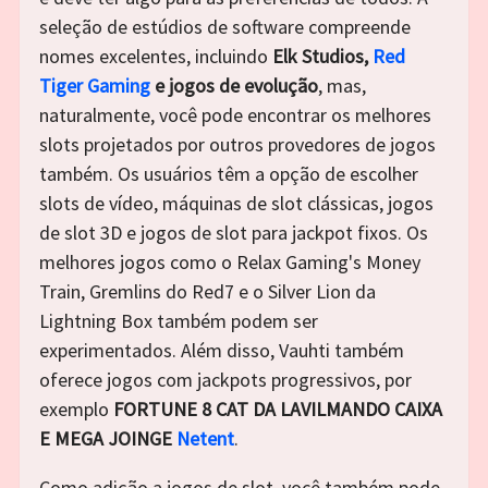
seleção de estúdios de software compreende
nomes excelentes, incluindo
Elk Studios,
Red
Tiger Gaming
e jogos de evolução
, mas,
naturalmente, você pode encontrar os melhores
slots projetados por outros provedores de jogos
também. Os usuários têm a opção de escolher
slots de vídeo, máquinas de slot clássicas, jogos
de slot 3D e jogos de slot para jackpot fixos. Os
melhores jogos como o Relax Gaming's Money
Train, Gremlins do Red7 e o Silver Lion da
Lightning Box também podem ser
experimentados. Além disso, Vauhti também
oferece jogos com jackpots progressivos, por
exemplo
FORTUNE 8 CAT DA LAVILMANDO CAIXA
E MEGA JOINGE
Netent
.
Como adição a jogos de slot, você também pode