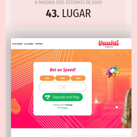
A MAIORIA DOS ESTÚDIOS DE JOGO
43.
LUGAR