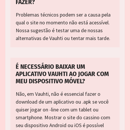
FAZER?
Problemas técnicos podem ser a causa pela
qual o site no momento não está acessível.
Nossa sugestão é testar uma de nossas
alternativas de Vauhti ou tentar mais tarde.
É NECESSÁRIO BAIXAR UM
APLICATIVO VAUHTI AO JOGAR COM
MEU DISPOSITIVO MÓVEL?
Não, em Vauhti, não é essencial fazer o
download de um aplicativo ou .apk se você
quiser jogar on -line com um tablet ou
smartphone. Mostrar o site do cassino com
seu dispositivo Android ou iOS é possível