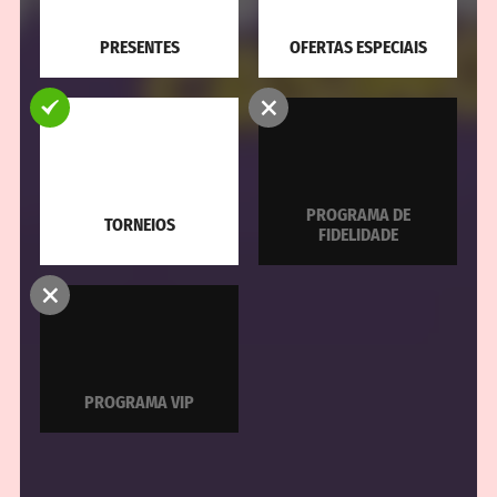
PRESENTES
OFERTAS ESPECIAIS
PROGRAMA DE
TORNEIOS
FIDELIDADE
PROGRAMA VIP