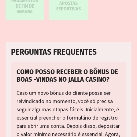
PAGAMENTOS
APOSTAS
DE FIM DE
ESPORTIVAS
SEMANA
PERGUNTAS FREQUENTES
COMO POSSO RECEBER O BÔNUS DE
BOAS -VINDAS NO JALLA CASINO?
Caso um novo bônus do cliente possa ser
reivindicado no momento, você só precisa
seguir algumas etapas fáceis. Inicialmente, é
essencial preencher o formulário de registro
para abrir uma conta. Depois disso, depositar
o valor mínimo necessário é essencial. Agora,