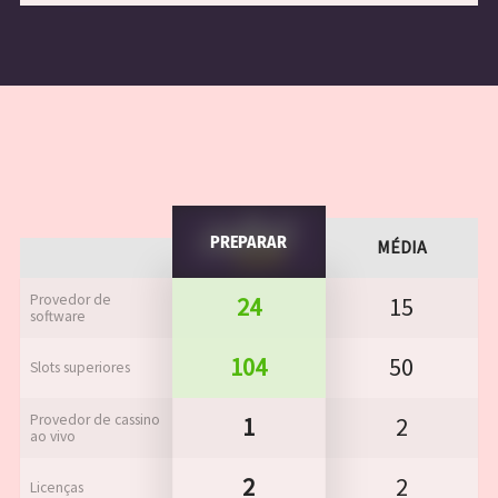
PREPARAR
MÉDIA
Provedor de
24
15
software
104
50
Slots superiores
Provedor de cassino
1
2
ao vivo
2
2
Licenças