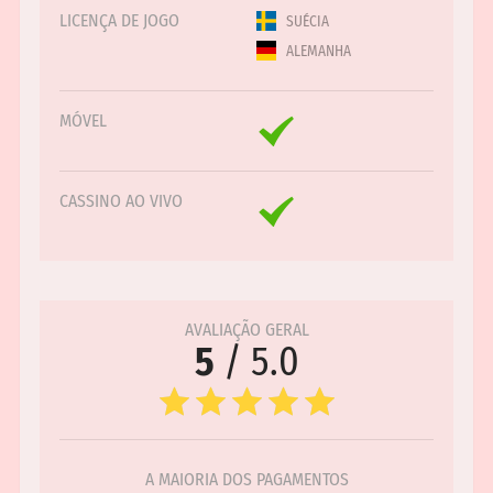
LICENÇA DE JOGO
SUÉCIA
ALEMANHA
MÓVEL
CASSINO AO VIVO
AVALIAÇÃO GERAL
5
/ 5.0
A MAIORIA DOS PAGAMENTOS