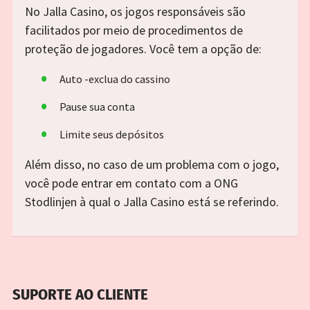
No Jalla Casino, os jogos responsáveis são
facilitados por meio de procedimentos de
proteção de jogadores. Você tem a opção de:
Auto -exclua do cassino
Pause sua conta
Limite seus depósitos
Além disso, no caso de um problema com o jogo,
você pode entrar em contato com a ONG
Stodlinjen à qual o Jalla Casino está se referindo.
SUPORTE AO CLIENTE