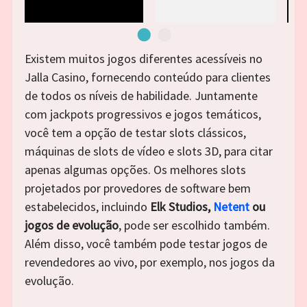
Existem muitos jogos diferentes acessíveis no
Jalla Casino, fornecendo conteúdo para clientes
de todos os níveis de habilidade. Juntamente
com jackpots progressivos e jogos temáticos,
você tem a opção de testar slots clássicos,
máquinas de slots de vídeo e slots 3D, para citar
apenas algumas opções. Os melhores slots
projetados por provedores de software bem
estabelecidos, incluindo
Elk Studios,
Netent
ou
jogos de evolução
, pode ser escolhido também.
Além disso, você também pode testar jogos de
revendedores ao vivo, por exemplo, nos jogos da
evolução.