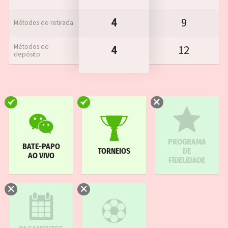
4
9
Métodos de retirada
Métodos de
4
12
depósito
PROGRAMA
BATE-PAPO
TORNEIOS
DE
AO VIVO
FIDELIDADE