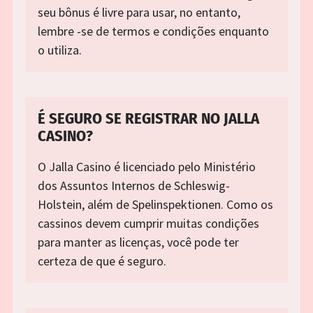
seu bônus é livre para usar, no entanto,
lembre -se de termos e condições enquanto
o utiliza.
É SEGURO SE REGISTRAR NO JALLA
CASINO?
O Jalla Casino é licenciado pelo Ministério
dos Assuntos Internos de Schleswig-
Holstein, além de Spelinspektionen. Como os
cassinos devem cumprir muitas condições
para manter as licenças, você pode ter
certeza de que é seguro.