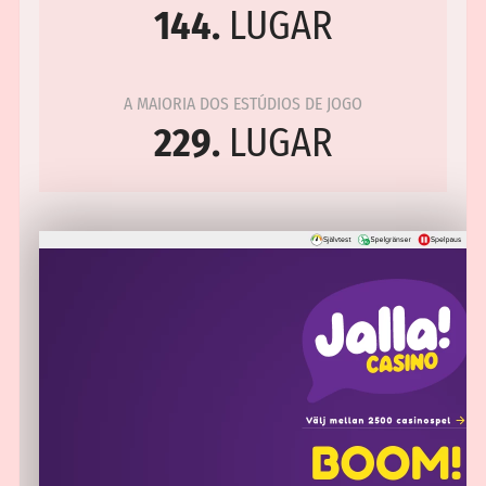
144.
LUGAR
A MAIORIA DOS ESTÚDIOS DE JOGO
229.
LUGAR