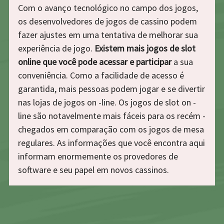
Com o avanço tecnológico no campo dos jogos,
os desenvolvedores de jogos de cassino podem
fazer ajustes em uma tentativa de melhorar sua
experiência de jogo.
Existem mais jogos de slot
online que você pode acessar e participar
a sua
conveniência. Como a facilidade de acesso é
garantida, mais pessoas podem jogar e se divertir
nas lojas de jogos on -line. Os jogos de slot on -
line são notavelmente mais fáceis para os recém -
chegados em comparação com os jogos de mesa
regulares. As informações que você encontra aqui
informam enormemente os provedores de
software e seu papel em novos cassinos.