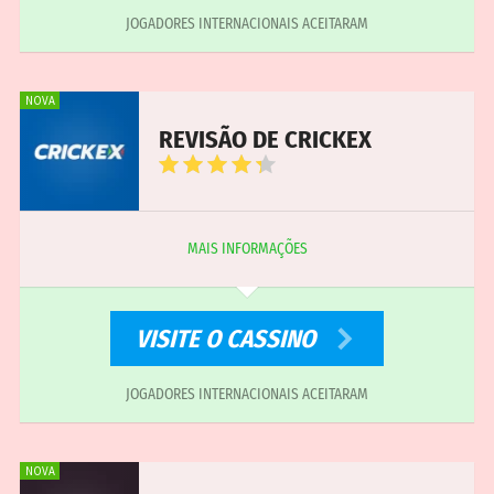
JOGADORES INTERNACIONAIS ACEITARAM
NOVA
REVISÃO DE CRICKEX
MAIS INFORMAÇÕES
VISITE O CASSINO
JOGADORES INTERNACIONAIS ACEITARAM
NOVA