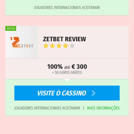
JOGADORES INTERNACIONAIS ACEITARAM
NOVA
ZETBET REVIEW
100%
€ 300
até
+ 50 GIROS GRÁTIS
VISITE O CASSINO
JOGADORES INTERNACIONAIS ACEITARAM
|
MAIS INFORMAÇÕES