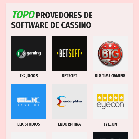
TOPO
PROVEDORES DE
SOFTWARE DE CASSINO
1X2 JOGOS
BETSOFT
BIG TIME GAMING
ELK STUDIOS
ENDORPHINA
EYECON