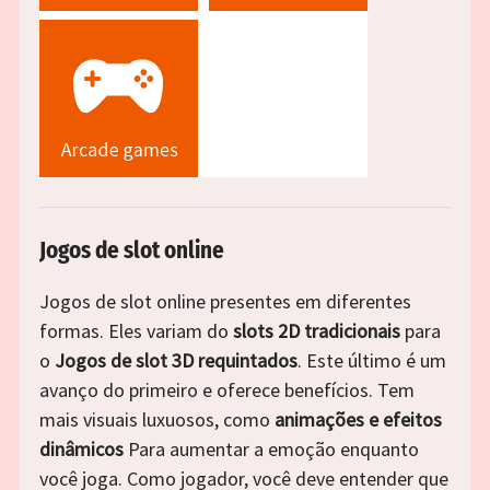
Jogos de slot online
Jogos de slot online presentes em diferentes
formas. Eles variam do
slots 2D tradicionais
para
o
Jogos de slot 3D requintados
. Este último é um
avanço do primeiro e oferece benefícios. Tem
mais visuais luxuosos, como
animações e efeitos
dinâmicos
Para aumentar a emoção enquanto
você joga. Como jogador, você deve entender que