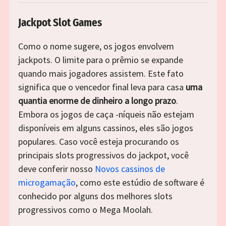
Jackpot Slot Games
Como o nome sugere, os jogos envolvem
jackpots. O limite para o prêmio se expande
quando mais jogadores assistem. Este fato
significa que o vencedor final leva para casa
uma
quantia enorme de dinheiro a longo prazo
.
Embora os jogos de caça -níqueis não estejam
disponíveis em alguns cassinos, eles são jogos
populares. Caso você esteja procurando os
principais slots progressivos do jackpot, você
deve conferir nosso
Novos cassinos de
microgamação
, como este estúdio de software é
conhecido por alguns dos melhores slots
progressivos como o Mega Moolah.