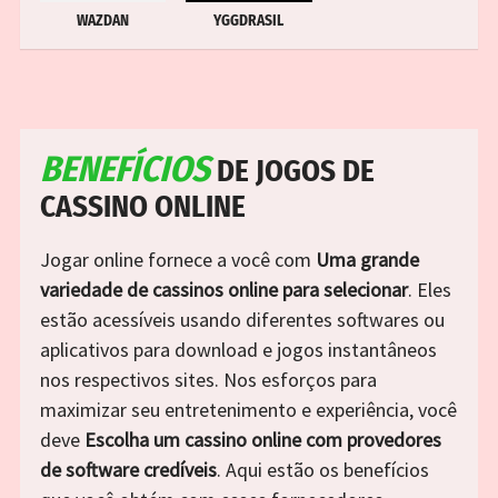
WAZDAN
YGGDRASIL
BENEFÍCIOS
DE JOGOS DE
CASSINO ONLINE
Jogar online fornece a você com
Uma grande
variedade de cassinos online para selecionar
. Eles
estão acessíveis usando diferentes softwares ou
aplicativos para download e jogos instantâneos
nos respectivos sites. Nos esforços para
maximizar seu entretenimento e experiência, você
deve
Escolha um cassino online com provedores
de software credíveis
. Aqui estão os benefícios