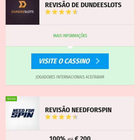
REVISÃO DE DUNDEESLOTS
MAIS INFORMAÇÕES
VISITE O CASSINO
JOGADORES INTERNACIONAIS ACEITARAM
NOVA
REVISÃO NEEDFORSPIN
100%
€ 200
até