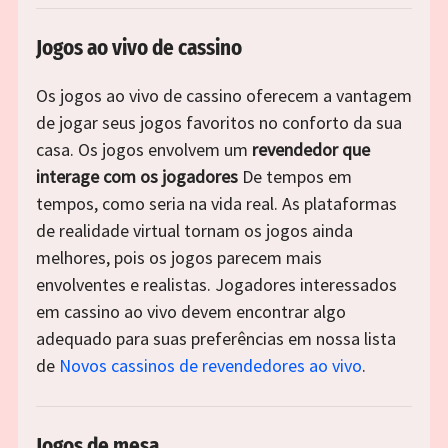
Jogos ao vivo de cassino
Os jogos ao vivo de cassino oferecem a vantagem
de jogar seus jogos favoritos no conforto da sua
casa. Os jogos envolvem um
revendedor que
interage com os jogadores
De tempos em
tempos, como seria na vida real. As plataformas
de realidade virtual tornam os jogos ainda
melhores, pois os jogos parecem mais
envolventes e realistas. Jogadores interessados
em cassino ao vivo devem encontrar algo
adequado para suas preferências em nossa lista
de
Novos cassinos de revendedores ao vivo
.
Jogos de mesa