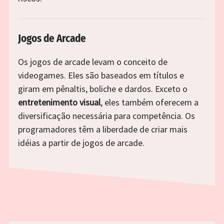
Jogos de Arcade
Os jogos de arcade levam o conceito de
videogames. Eles são baseados em títulos e
giram em pênaltis, boliche e dardos. Exceto o
entretenimento visual
, eles também oferecem a
diversificação necessária para competência. Os
programadores têm a liberdade de criar mais
idéias a partir de jogos de arcade.