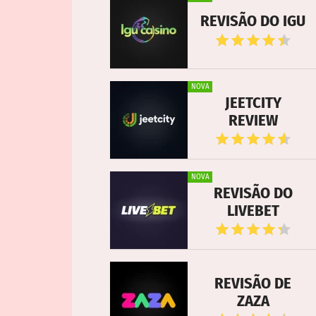
REVISÃO DO IGU
NOVA
JEETCITY
REVIEW
NOVA
REVISÃO DO
LIVEBET
REVISÃO DE
ZAZA