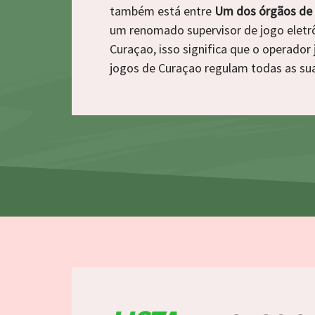
também está entre
Um dos órgãos de s
um renomado supervisor de jogo eletrô
Curaçao, isso significa que o operador
jogos de Curaçao regulam todas as sua