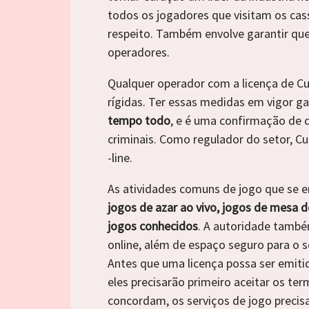
todos os jogadores que visitam os cas
respeito. Também envolve garantir que 
operadores.
Qualquer operador com a licença de C
rígidas. Ter essas medidas em vigor g
tempo todo
, e é uma confirmação de 
criminais. Como regulador do setor, Cu
-line.
As atividades comuns de jogo que se 
jogos de azar ao vivo, jogos de mesa d
jogos conhecidos
. A autoridade també
online, além de espaço seguro para o s
Antes que uma licença possa ser emiti
eles precisarão primeiro aceitar os t
concordam, os serviços de jogo precis