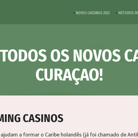
NOVOS CASSINOS 2022
MÉTODOS D
Novos cas
Novos ca
Novos cas
TODOS OS NOVOS C
Novos cas
New Cura
CURAÇAO!
MING CASINOS
 ajudam a formar o Caribe holandês (já foi chamado de Antil