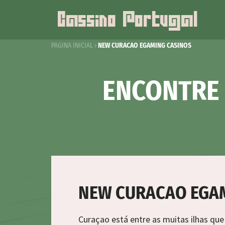
PAGINA INICIAL
›
NEW CURACAO EGAMING CASINOS
ENCONTRE 
NEW CURACAO EGA
Curaçao está entre as muitas ilhas que