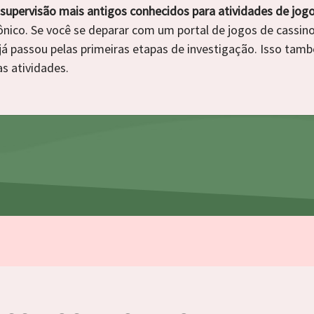
upervisão mais antigos conhecidos para atividades de jogo
nico. Se você se deparar com um portal de jogos de cassin
 já passou pelas primeiras etapas de investigação. Isso tam
s atividades.