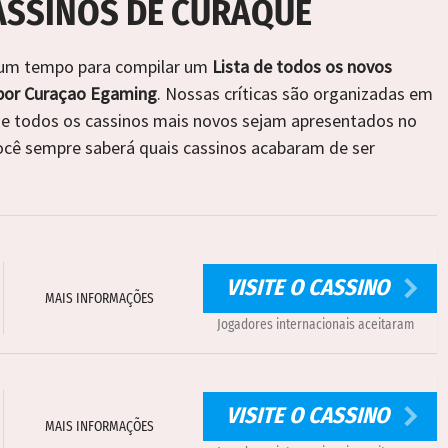
ASSINOS DE CURAQUE
 um tempo para compilar um
Lista de todos os novos
por Curaçao Egaming
. Nossas críticas são organizadas em
e todos os cassinos mais novos sejam apresentados no
você sempre saberá quais cassinos acabaram de ser
VISITE O CASSINO
MAIS INFORMAÇÕES
Jogadores internacionais aceitaram
VISITE O CASSINO
MAIS INFORMAÇÕES