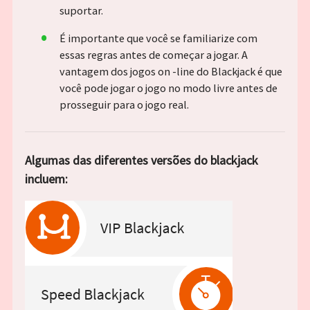
suportar.
É importante que você se familiarize com
essas regras antes de começar a jogar. A
vantagem dos jogos on -line do Blackjack é que
você pode jogar o jogo no modo livre antes de
prosseguir para o jogo real.
Algumas das diferentes versões do blackjack
incluem: