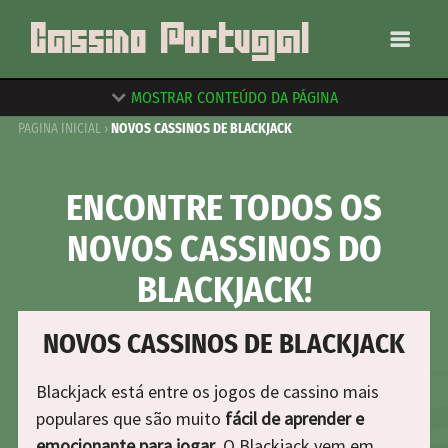
MOSTRAR CONTEÚDO DA PÁGINA
PAGINA INICIAL
›
NOVOS CASSINOS DE BLACKJACK
ENCONTRE TODOS OS
NOVOS CASSINOS DO
BLACKJACK!
NOVOS CASSINOS DE BLACKJACK
Blackjack está entre os jogos de cassino mais
populares que são muito
fácil de aprender e
emocionante para jogar
. O Blackjack vem em