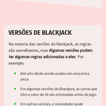
VERSÕES DE BLACKJACK
Na maioria das versões do blackjack, as regras
são semelhantes, mas
Algumas versões podem
ter algumas regras adicionadas a eles
. Por
exemplo:
Até oito decks sendo usados em uma única
peça.
Em algumas versões do Blackjack, as cartas que
têm o valor de 10 são eliminadas antes do jogo.
Em outras versões, o revendedor pode