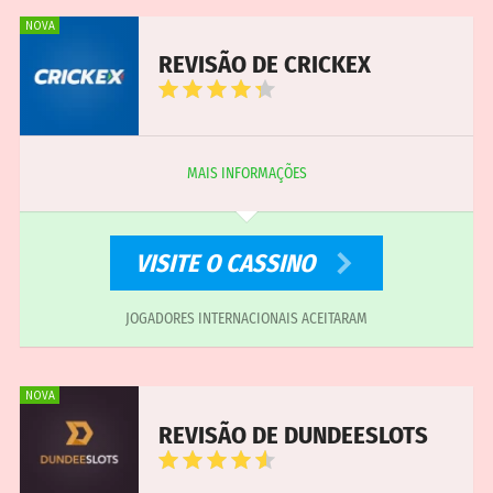
NOVA
REVISÃO DE CRICKEX
MAIS INFORMAÇÕES
VISITE O CASSINO
JOGADORES INTERNACIONAIS ACEITARAM
NOVA
REVISÃO DE DUNDEESLOTS