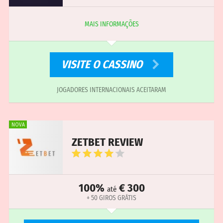
MAIS INFORMAÇÕES
VISITE O CASSINO
JOGADORES INTERNACIONAIS ACEITARAM
NOVA
ZETBET REVIEW
100%
€ 300
até
+ 50 GIROS GRÁTIS