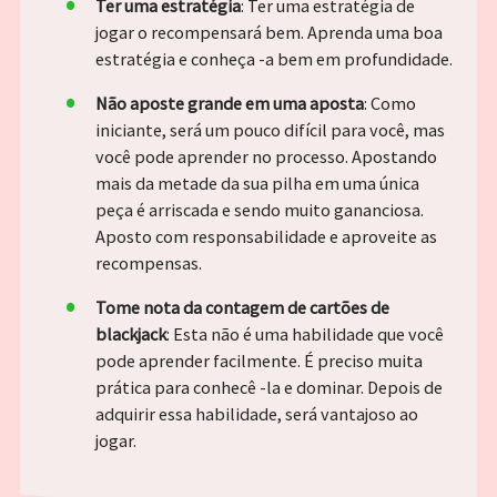
Ter uma estratégia
: Ter uma estratégia de
jogar o recompensará bem. Aprenda uma boa
estratégia e conheça -a bem em profundidade.
Não aposte grande em uma aposta
: Como
iniciante, será um pouco difícil para você, mas
você pode aprender no processo. Apostando
mais da metade da sua pilha em uma única
peça é arriscada e sendo muito gananciosa.
Aposto com responsabilidade e aproveite as
recompensas.
Tome nota da contagem de cartões de
blackjack
: Esta não é uma habilidade que você
pode aprender facilmente. É preciso muita
prática para conhecê -la e dominar. Depois de
adquirir essa habilidade, será vantajoso ao
jogar.