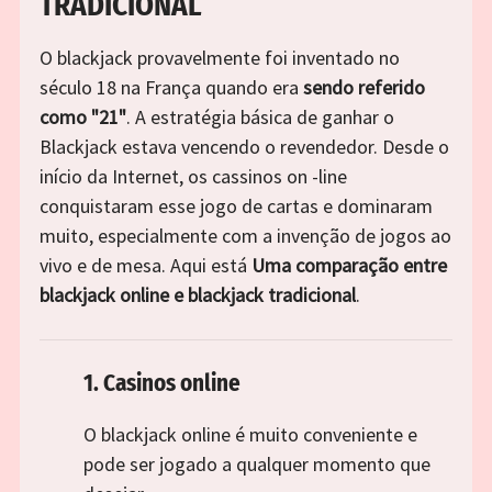
TRADICIONAL
O blackjack provavelmente foi inventado no
século 18 na França quando era
sendo referido
como "21"
. A estratégia básica de ganhar o
Blackjack estava vencendo o revendedor. Desde o
início da Internet, os cassinos on -line
conquistaram esse jogo de cartas e dominaram
muito, especialmente com a invenção de jogos ao
vivo e de mesa. Aqui está
Uma comparação entre
blackjack online e blackjack tradicional
.
1. Casinos online
O blackjack online é muito conveniente e
pode ser jogado a qualquer momento que