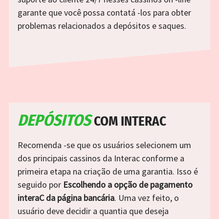
garante que você possa contatá -los para obter
problemas relacionados a depósitos e saques.
DEPÓSITOS
COM INTERAC
Recomenda -se que os usuários selecionem um
dos principais cassinos da Interac conforme a
primeira etapa na criação de uma garantia. Isso é
seguido por
Escolhendo a opção de pagamento
interaC da página bancária
. Uma vez feito, o
usuário deve decidir a quantia que deseja