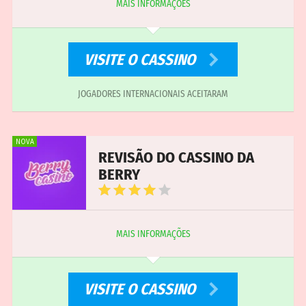
MAIS INFORMAÇÕES
VISITE O CASSINO
JOGADORES INTERNACIONAIS ACEITARAM
NOVA
REVISÃO DO CASSINO DA
BERRY
MAIS INFORMAÇÕES
VISITE O CASSINO