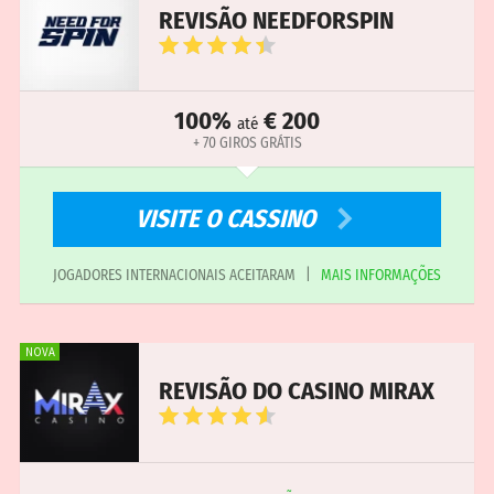
REVISÃO NEEDFORSPIN
100%
€ 200
até
+ 70 GIROS GRÁTIS
VISITE O CASSINO
JOGADORES INTERNACIONAIS ACEITARAM
|
MAIS INFORMAÇÕES
NOVA
REVISÃO DO CASINO MIRAX