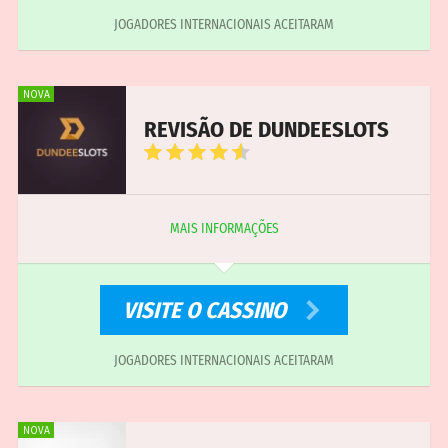
JOGADORES INTERNACIONAIS ACEITARAM
NOVA
REVISÃO DE DUNDEESLOTS
MAIS INFORMAÇÕES
VISITE O CASSINO
JOGADORES INTERNACIONAIS ACEITARAM
NOVA