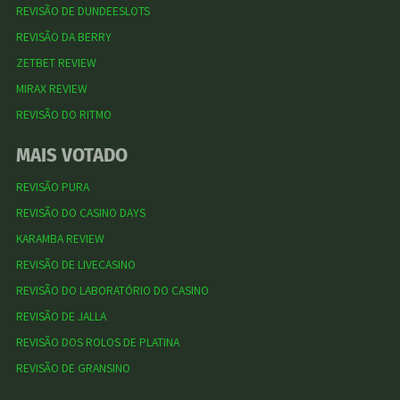
REVISÃO DE DUNDEESLOTS
REVISÃO DA BERRY
ZETBET REVIEW
MIRAX REVIEW
REVISÃO DO RITMO
MAIS VOTADO
REVISÃO PURA
REVISÃO DO CASINO DAYS
KARAMBA REVIEW
REVISÃO DE LIVECASINO
REVISÃO DO LABORATÓRIO DO CASINO
REVISÃO DE JALLA
REVISÃO DOS ROLOS DE PLATINA
REVISÃO DE GRANSINO