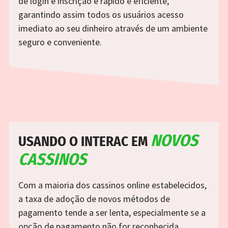
de login e inscrição é rápido e eficiente,
garantindo assim todos os usuários acesso
imediato ao seu dinheiro através de um ambiente
seguro e conveniente.
NOVOS
USANDO O INTERAC EM
CASSINOS
Com a maioria dos cassinos online estabelecidos,
a taxa de adoção de novos métodos de
pagamento tende a ser lenta, especialmente se a
opção de pagamento não for reconhecida