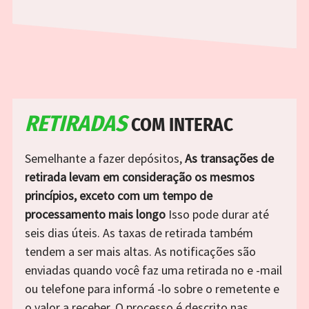
RETIRADAS
COM INTERAC
Semelhante a fazer depósitos,
As transações de
retirada levam em consideração os mesmos
princípios, exceto com um tempo de
processamento mais longo
Isso pode durar até
seis dias úteis. As taxas de retirada também
tendem a ser mais altas. As notificações são
enviadas quando você faz uma retirada no e -mail
ou telefone para informá -lo sobre o remetente e
o valor a receber. O processo é descrito nas