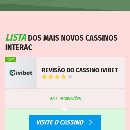
LISTA
DOS MAIS NOVOS CASSINOS
INTERAC
NOVA
REVISÃO DO CASSINO IVIBET
MAIS INFORMAÇÕES
VISITE O CASSINO