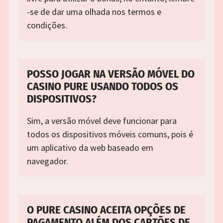
-se de dar uma olhada nos termos e
condições.
POSSO JOGAR NA VERSÃO MÓVEL DO
CASINO PURE USANDO TODOS OS
DISPOSITIVOS?
Sim, a versão móvel deve funcionar para
todos os dispositivos móveis comuns, pois é
um aplicativo da web baseado em
navegador.
O PURE CASINO ACEITA OPÇÕES DE
PAGAMENTO ALÉM DOS CARTÕES DE