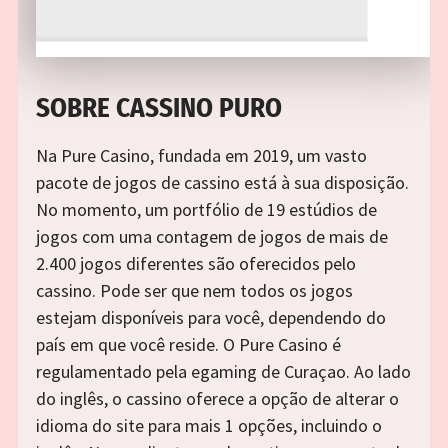
SOBRE CASSINO PURO
Na Pure Casino, fundada em 2019, um vasto
pacote de jogos de cassino está à sua disposição.
No momento, um portfólio de 19 estúdios de
jogos com uma contagem de jogos de mais de
2.400 jogos diferentes são oferecidos pelo
cassino. Pode ser que nem todos os jogos
estejam disponíveis para você, dependendo do
país em que você reside. O Pure Casino é
regulamentado pela egaming de Curaçao. Ao lado
do inglês, o cassino oferece a opção de alterar o
idioma do site para mais 1 opções, incluindo o