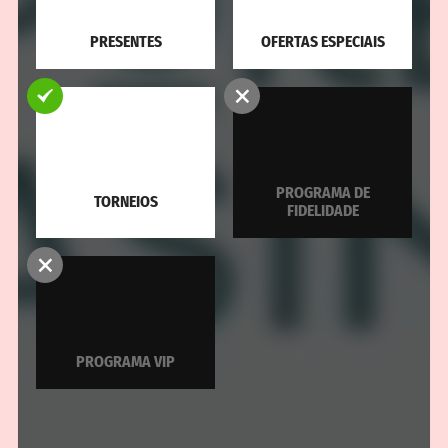
PRESENTES
OFERTAS ESPECIAIS
PROGRAMA DE
TORNEIOS
FIDELIDADE
PROGRAMA VIP