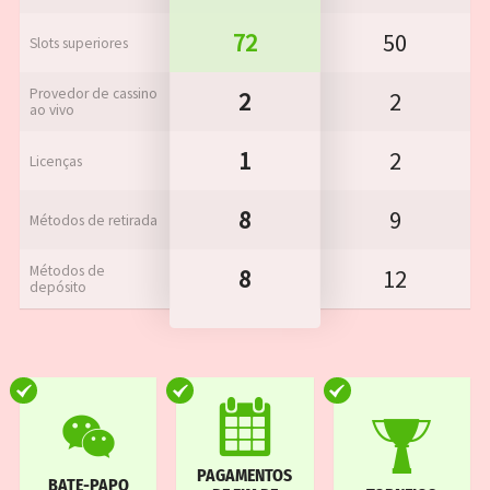
72
50
Slots superiores
Provedor de cassino
2
2
ao vivo
1
2
Licenças
8
9
Métodos de retirada
Métodos de
8
12
depósito
PAGAMENTOS
BATE-PAPO