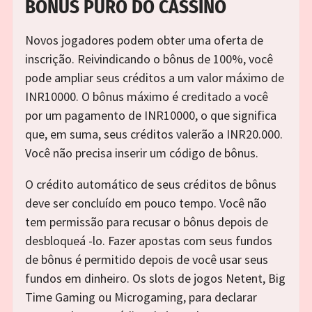
BÔNUS PURO DO CASSINO
Novos jogadores podem obter uma oferta de
inscrição. Reivindicando o bônus de 100%, você
pode ampliar seus créditos a um valor máximo de
INR10000. O bônus máximo é creditado a você
por um pagamento de INR10000, o que significa
que, em suma, seus créditos valerão a INR20.000.
Você não precisa inserir um código de bônus.
O crédito automático de seus créditos de bônus
deve ser concluído em pouco tempo. Você não
tem permissão para recusar o bônus depois de
desbloqueá -lo. Fazer apostas com seus fundos
de bônus é permitido depois de você usar seus
fundos em dinheiro. Os slots de jogos Netent, Big
Time Gaming ou Microgaming, para declarar