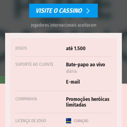
VISITE O CASSINO
Jogadores internacionais aceitaram
JOGOS
até 1.500
SUPORTE AO CLIENTE
Bate-papo ao vivo
diária
E-mail
COMPANHIA
Promoções heróicas
limitadas
LICENÇA DE JOGO
CURAÇAO