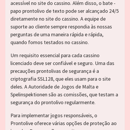
acessível no site do cassino. Além disso, o bate -
papo prontolivo de texto pode ser alcançado 24/5
diretamente no site do cassino. A equipe de
suporte ao cliente sempre respondia às nossas
perguntas de uma maneira rápida e rápida,
quando fomos testados no cassino.
Um requisito essencial para cada cassino
licenciado deve ser confiável e seguro. Uma das
precauções prontolivas de segurança é a
criptografia SSL128, que eles usam para o site
deles. A Autoridade de Jogos de Malta e
Spelinspektionen são as comissões, que testam a
segurança do prontolivo regularmente.
Para implementar jogos responsáveis, o
Prontolive oferece várias opções de proteção ao