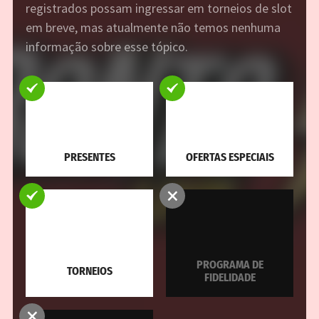
registrados possam ingressar em torneios de slot
em breve, mas atualmente não temos nenhuma
informação sobre esse tópico.
PRESENTES
OFERTAS ESPECIAIS
PROGRAMA DE
TORNEIOS
FIDELIDADE