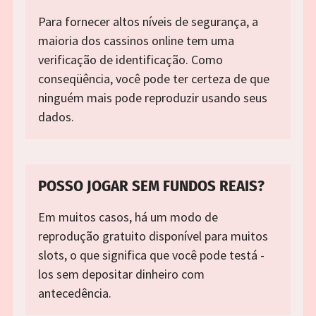
Para fornecer altos níveis de segurança, a
maioria dos cassinos online tem uma
verificação de identificação. Como
conseqüência, você pode ter certeza de que
ninguém mais pode reproduzir usando seus
dados.
POSSO JOGAR SEM FUNDOS REAIS?
Em muitos casos, há um modo de
reprodução gratuito disponível para muitos
slots, o que significa que você pode testá -
los sem depositar dinheiro com
antecedência.