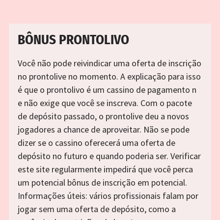
BÔNUS PRONTOLIVO
Você não pode reivindicar uma oferta de inscrição
no prontolive no momento. A explicação para isso
é que o prontolivo é um cassino de pagamento n
e não exige que você se inscreva. Com o pacote
de depósito passado, o prontolive deu a novos
jogadores a chance de aproveitar. Não se pode
dizer se o cassino oferecerá uma oferta de
depósito no futuro e quando poderia ser. Verificar
este site regularmente impedirá que você perca
um potencial bônus de inscrição em potencial.
Informações úteis: vários profissionais falam por
jogar sem uma oferta de depósito, como a