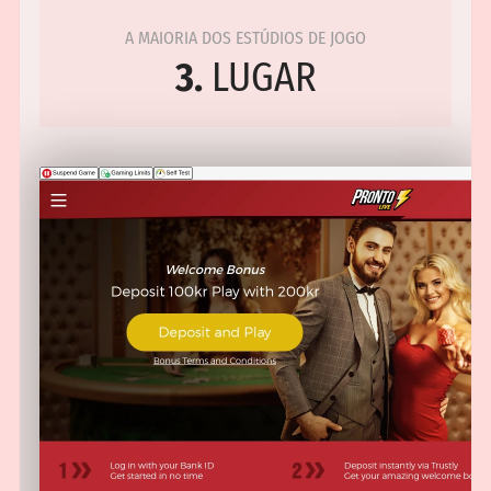
A MAIORIA DOS ESTÚDIOS DE JOGO
3.
LUGAR