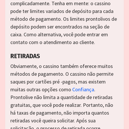
complicadamente. Tenha em mente: o cassino
pode ter limites variados de depósito para cada
método de pagamento. Os limites prontolivos de
depósito podem ser encontrados na seção de
caixa. Como alternativa, você pode entrar em
contato com o atendimento ao cliente.
RETIRADAS
Obviamente, o cassino também oferece muitos
métodos de pagamento. O cassino não permite
saques por cartões pré -pagos, mas existem
muitas outras opções como
Confiança
.
Prontolive não limita a quantidade de retiradas
gratuitas, que você pode realizar. Portanto, não
há taxas de pagamento, não importa quantos
retiradas você queira solicitar. Após sua
solicitação, o processo de retirada ocorre