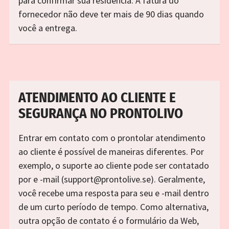
para confirmar sua residência. A fatura do
fornecedor não deve ter mais de 90 dias quando
você a entrega.
ATENDIMENTO AO CLIENTE E
SEGURANÇA NO PRONTOLIVO
Entrar em contato com o prontolar atendimento
ao cliente é possível de maneiras diferentes. Por
exemplo, o suporte ao cliente pode ser contatado
por e -mail (
support@prontolive.se
). Geralmente,
você recebe uma resposta para seu e -mail dentro
de um curto período de tempo. Como alternativa,
outra opção de contato é o formulário da Web,