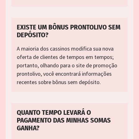
EXISTE UM BÔNUS PRONTOLIVO SEM
DEPÓSITO?
A maioria dos cassinos modifica sua nova
oferta de clientes de tempos em tempos;
portanto, olhando para o site de promoção
prontolivo, você encontrará informações
recentes sobre bônus sem depósito.
QUANTO TEMPO LEVARÁ O
PAGAMENTO DAS MINHAS SOMAS
GANHA?