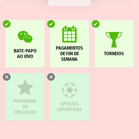
PAGAMENTOS
BATE-PAPO
DE FIM DE
TORNEIOS
AO VIVO
SEMANA
PROGRAMA
APOSTAS
DE
ESPORTIVAS
FIDELIDADE