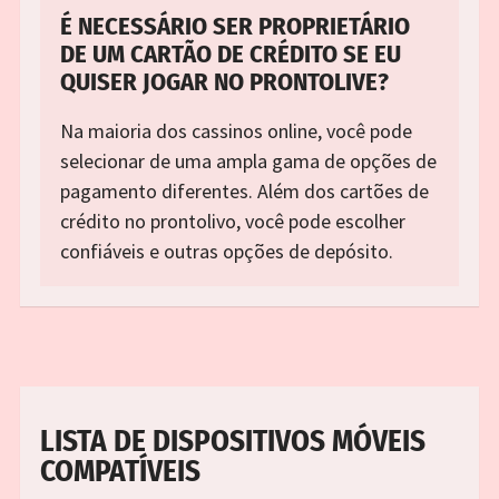
É NECESSÁRIO SER PROPRIETÁRIO
DE UM CARTÃO DE CRÉDITO SE EU
QUISER JOGAR NO PRONTOLIVE?
Na maioria dos cassinos online, você pode
selecionar de uma ampla gama de opções de
pagamento diferentes. Além dos cartões de
crédito no prontolivo, você pode escolher
confiáveis e outras opções de depósito.
LISTA DE DISPOSITIVOS MÓVEIS
COMPATÍVEIS