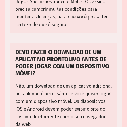
Jogos Spelinspektionen e Malta. O cassino
precisa cumprir muitas condições para
manter as licenças, para que você possa ter
certeza de que é seguro.
DEVO FAZER O DOWNLOAD DE UM
APLICATIVO PRONTOLIVO ANTES DE
PODER JOGAR COM UM DISPOSITIVO
MÓVEL?
Não, um download de um aplicativo adicional
ou .apk não é necessário se você quiser jogar
com um dispositivo móvel. Os dispositivos
iOS e Android devem poder exibir o site do
cassino diretamente com o seu navegador
da web.