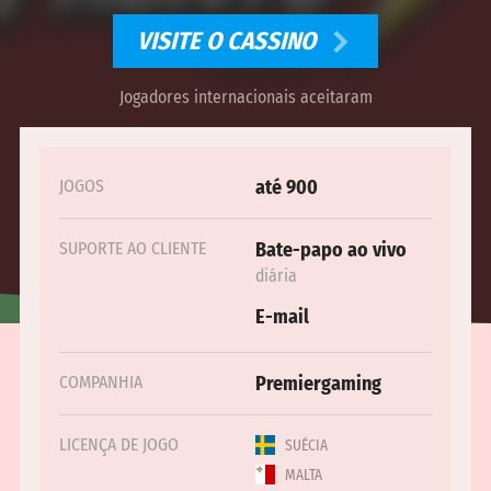
VISITE O CASSINO
Jogadores internacionais aceitaram
JOGOS
até 900
SUPORTE AO CLIENTE
Bate-papo ao vivo
diária
E-mail
COMPANHIA
Premiergaming
LICENÇA DE JOGO
SUÉCIA
MALTA