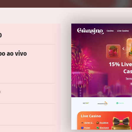
0
po ao vivo
O