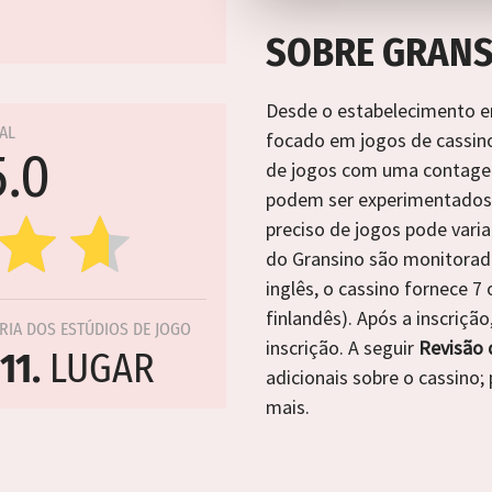
SOBRE GRAN
Desde o estabelecimento e
AL
focado em jogos de cassin
.0
de jogos com uma contage
podem ser experimentados 
preciso de jogos pode varia
do Gransino são monitorad
inglês, o cassino fornece 7
finlandês). Após a inscriç
RIA DOS ESTÚDIOS DE JOGO
inscrição. A seguir
Revisão 
11.
LUGAR
adicionais sobre o cassino;
mais.