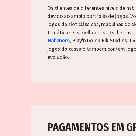
Os clientes de diferentes níveis de h
devido ao amplo portfólio de jogos. Vo
jogos de slot clássicos, máquinas de s
temáticos. Os melhores slots desenvolv
Habanero
, Play'n Go ou Elk Studios
, t
jogos do cassino também contém jogos
evolução.
PAGAMENTOS EM G