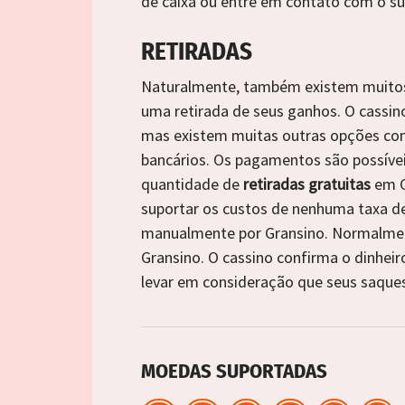
de caixa ou entre em contato com o sup
RETIRADAS
Naturalmente, também existem muitos 
uma retirada de seus ganhos. O cassin
mas existem muitas outras opções como
bancários. Os pagamentos são possívei
quantidade de
retiradas gratuitas
em G
suportar os custos de nenhuma taxa de 
manualmente por Gransino. Normalmen
Gransino. O cassino confirma o dinheir
levar em consideração que seus saques 
MOEDAS SUPORTADAS