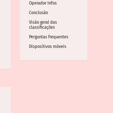
Operador Infos
Conclusão
Visão geral das
classificações
Perguntas frequentes
Dispositivos móveis