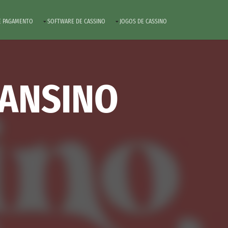
E PAGAMENTO
SOFTWARE DE CASSINO
JOGOS DE CASSINO
sinos de dinheiro real
Novos cassinos de bitcoin
New NetEnt Casinos 2022
Novos cassinos
ssinos móveis
Novos cassinos do PayPal
New Play'n Go Casinos 2022
Novos cassinos
sinos da Comissão de Jogo do Portugal
Novos cassinos de PaysAfecard
Novos cassinos de microgaming 2022
Novos cassinos
RANSINO
sinos da Autoridade de Jogos de Malta
Novos cassinos Skrill
Novo Play Play Casinos 2022
Novos cassinos 
cao eGaming Casinos
Novos cassinos de Neosurf
Novos cassinos do Betsoft 2022
New ecoPayz Casinos
Novo Yggdrasil 2022
Novos cassinos interac
Novos cassinos do Quickspin 2022
Novos cassinos confiáveis