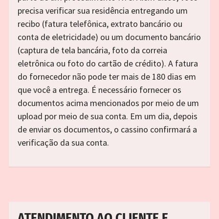
precisa verificar sua residência entregando um
recibo (fatura telefônica, extrato bancário ou
conta de eletricidade) ou um documento bancário
(captura de tela bancária, foto da correia
eletrônica ou foto do cartão de crédito). A fatura
do fornecedor não pode ter mais de 180 dias em
que você a entrega. É necessário fornecer os
documentos acima mencionados por meio de um
upload por meio de sua conta. Em um dia, depois
de enviar os documentos, o cassino confirmará a
verificação da sua conta.
ATENDIMENTO AO CLIENTE E