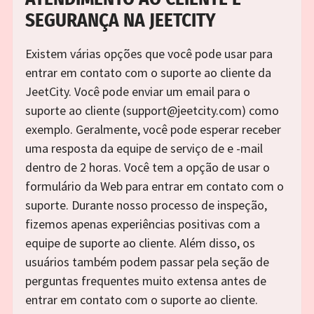
SEGURANÇA NA JEETCITY
Existem várias opções que você pode usar para
entrar em contato com o suporte ao cliente da
JeetCity. Você pode enviar um email para o
suporte ao cliente (
support@jeetcity.com
) como
exemplo. Geralmente, você pode esperar receber
uma resposta da equipe de serviço de e -mail
dentro de 2 horas. Você tem a opção de usar o
formulário da Web para entrar em contato com o
suporte. Durante nosso processo de inspeção,
fizemos apenas experiências positivas com a
equipe de suporte ao cliente. Além disso, os
usuários também podem passar pela seção de
perguntas frequentes muito extensa antes de
entrar em contato com o suporte ao cliente.