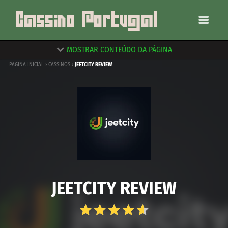
MOSTRAR CONTEÚDO DA PÁGINA
PAGINA INICIAL
›
CASSINOS
›
JEETCITY REVIEW
JEETCITY REVIEW