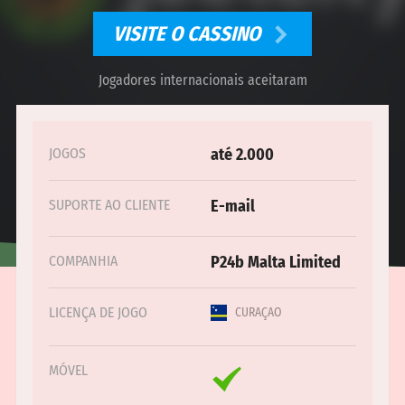
VISITE O CASSINO
Jogadores internacionais aceitaram
JOGOS
até 2.000
SUPORTE AO CLIENTE
E-mail
COMPANHIA
P24b Malta Limited
LICENÇA DE JOGO
CURAÇAO
MÓVEL