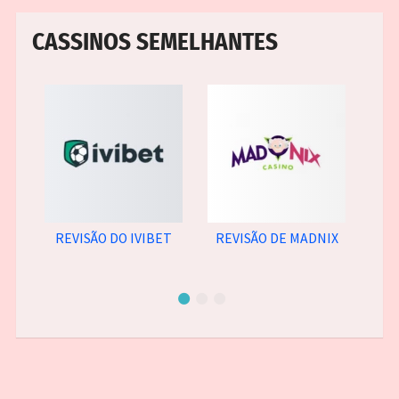
CASSINOS SEMELHANTES
REVISÃO DO IVIBET
REVISÃO DE MADNIX
REV