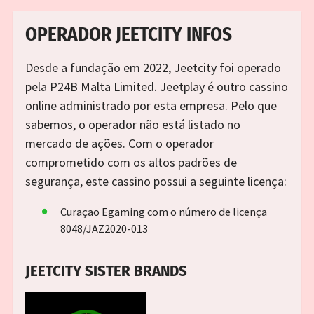
OPERADOR JEETCITY INFOS
Desde a fundação em 2022, Jeetcity foi operado
pela P24B Malta Limited. Jeetplay é outro cassino
online administrado por esta empresa. Pelo que
sabemos, o operador não está listado no
mercado de ações. Com o operador
comprometido com os altos padrões de
segurança, este cassino possui a seguinte licença:
Curaçao Egaming com o número de licença
8048/JAZ2020-013
JEETCITY SISTER BRANDS