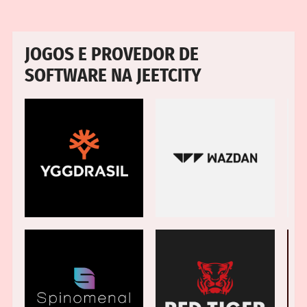
JOGOS E PROVEDOR DE
SOFTWARE NA JEETCITY