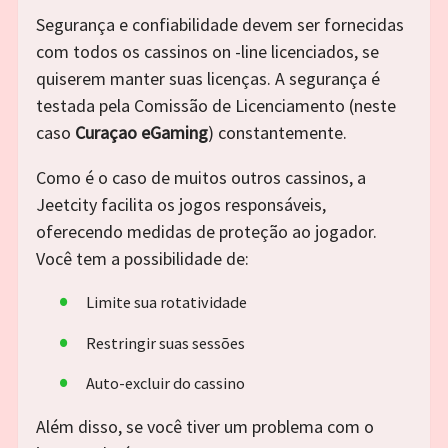
Segurança e confiabilidade devem ser fornecidas
com todos os cassinos on -line licenciados, se
quiserem manter suas licenças. A segurança é
testada pela Comissão de Licenciamento (neste
caso
Curaçao eGaming
) constantemente.
Como é o caso de muitos outros cassinos, a
Jeetcity facilita os jogos responsáveis,
oferecendo medidas de proteção ao jogador.
Você tem a possibilidade de:
Limite sua rotatividade
Restringir suas sessões
Auto-excluir do cassino
Além disso, se você tiver um problema com o