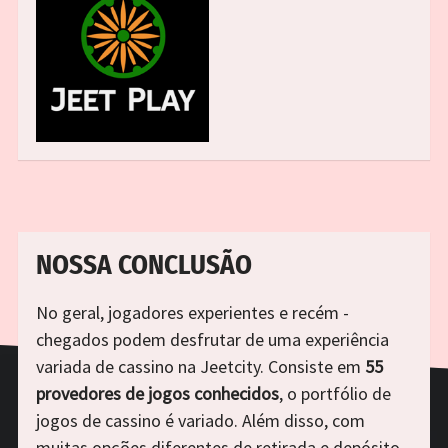
NOSSA CONCLUSÃO
No geral, jogadores experientes e recém -
chegados podem desfrutar de uma experiência
variada de cassino na Jeetcity. Consiste em
55
provedores de jogos conhecidos
, o portfólio de
jogos de cassino é variado. Além disso, com
muitas opções diferentes de retirada e depósito