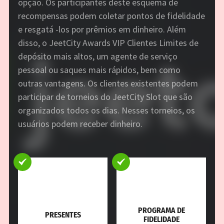
opção. Os participantes deste esquema de
recompensas podem coletar pontos de fidelidade
e resgatá -los por prêmios em dinheiro. Além
disso, o JeetCity Awards VIP Clientes Limites de
depósito mais altos, um agente de serviço
pessoal ou saques mais rápidos, bem como
outras vantagens. Os clientes existentes podem
participar de torneios do JeetCity Slot que são
organizados todos os dias. Nesses torneios, os
usuários podem receber dinheiro.
PROGRAMA DE
PRESENTES
FIDELIDADE