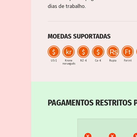
dias de trabalho.
MOEDAS SUPORTADAS
kr
Ft
$
$
$
₨
US-$
Krone
NZ- €
Ca- €
Rupia
Forint
norueguês
PAGAMENTOS RESTRITOS P