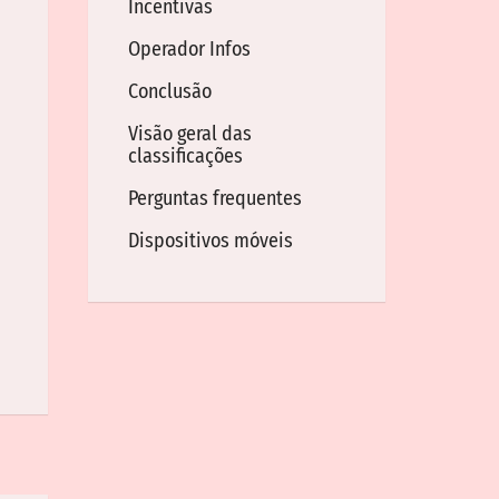
Incentivas
Operador Infos
Conclusão
Visão geral das
classificações
Perguntas frequentes
Dispositivos móveis