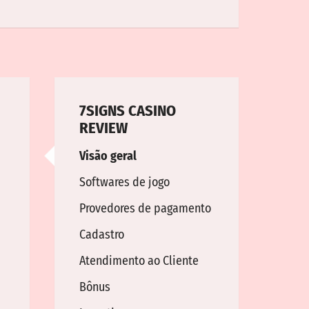
7SIGNS CASINO
REVIEW
Visão geral
Softwares de jogo
Provedores de pagamento
Cadastro
Atendimento ao Cliente
Bônus