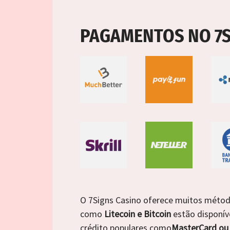
PAGAMENTOS NO 7S
O 7Signs Casino oferece muitos métod
como
Litecoin e Bitcoin
estão disponíve
crédito populares como
MasterCard ou 