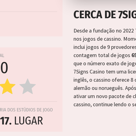
CERCA DE 7SI
Desde a fundação no 2022 
nos jogos de cassino. Mom
inclui jogos de 9 provedor
contagem total de jogos
6
AL
.0
que o número exato de jogo
7Signs Casino tem uma lic
inglês, o cassino oferece 8
alemão ou norueguês. Após 
ativar um novo pacote de c
cassino, continue lendo o 
RIA DOS ESTÚDIOS DE JOGO
17.
LUGAR