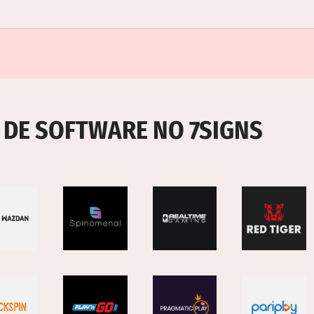
 DE SOFTWARE NO 7SIGNS