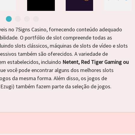
íveis no 7Signs Casino, fornecendo conteúdo adequado
abilidade. O portfólio de slot compreende todas as
uindo slots clássicos, máquinas de slots de vídeo e slots
ressivos também são oferecidos. A variedade de
em estabelecidos, incluindo
Netent, Red Tiger Gaming ou
 que você pode encontrar alguns dos melhores slots
jogos da mesma forma. Além disso, os jogos de
 Ezugi) também fazem parte da seleção de jogos.