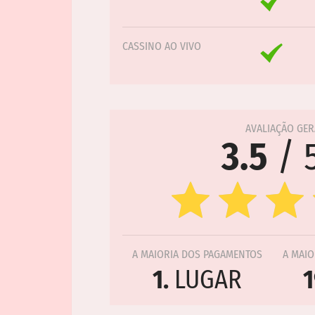
CASSINO AO VIVO
AVALIAÇÃO GER
3.5
/ 
A MAIORIA DOS PAGAMENTOS
A MAIO
1.
LUGAR
1