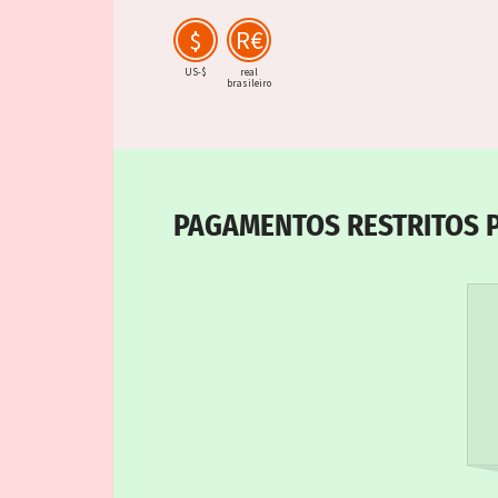
R€
$
US-$
real
brasileiro
PAGAMENTOS RESTRITOS P