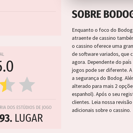
SOBRE BODO
Enquanto o foco do Bodog 
atraente de cassino també
o cassino oferece uma gra
de software variados, que 
AL
5.0
agora. Dependente do país 
jogos pode ser diferente. A
a segurança do Bodog. Além
alterado para mais 2 opçõe
espanhol). Após o seu regis
clientes. Leia nossa revis
RIA DOS ESTÚDIOS DE JOGO
adicionais sobre o cassino.
93.
LUGAR