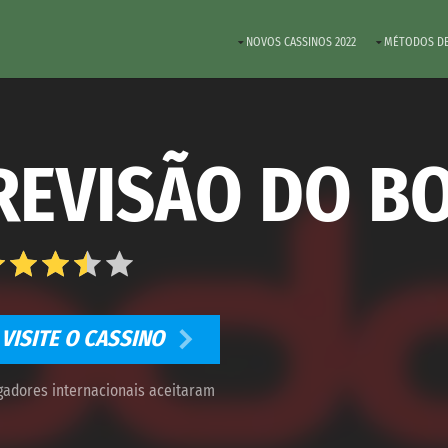
NOVOS CASSINOS 2022
MÉTODOS D
Novos cas
Novos ca
Novos cas
REVISÃO DO B
Novos cas
New Cura
VISITE O CASSINO
gadores internacionais aceitaram