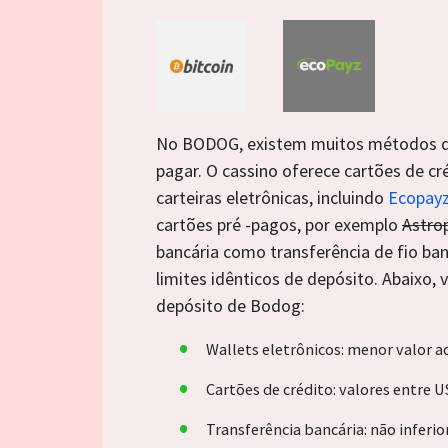
No BODOG, existem muitos métodos de
pagar. O cassino oferece cartões de 
carteiras eletrônicas, incluindo
Ecopay
cartões pré -pagos, por exemplo
Astro
bancária como transferência de fio b
limites idênticos de depósito. Abaixo,
depósito de Bodog:
Wallets eletrônicos: menor valor ac
Cartões de crédito: valores entre US
Transferência bancária: não inferio