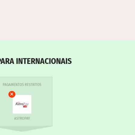
ARA INTERNACIONAIS
PAGAMENTOS RESTRITOS
ASTROPAY