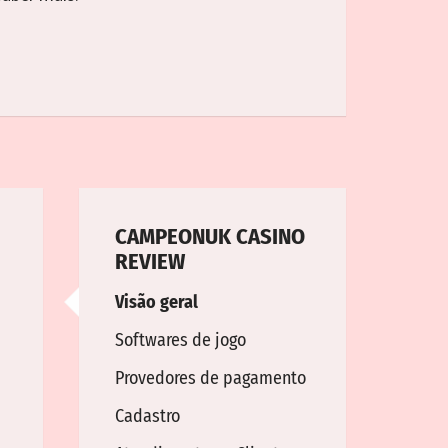
CAMPEONUK CASINO
REVIEW
Visão geral
Softwares de jogo
Provedores de pagamento
Cadastro