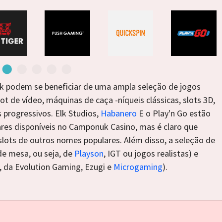
 podem se beneficiar de uma ampla seleção de jogos
ot de vídeo, máquinas de caça -níqueis clássicas, slots 3D,
 progressivos. Elk Studios,
Habanero
E o Play'n Go estão
ares disponíveis no Camponuk Casino, mas é claro que
ots de outros nomes populares. Além disso, a seleção de
de mesa, ou seja, de
Playson
, IGT ou jogos realistas) e
, da Evolution Gaming, Ezugi e
Microgaming
).