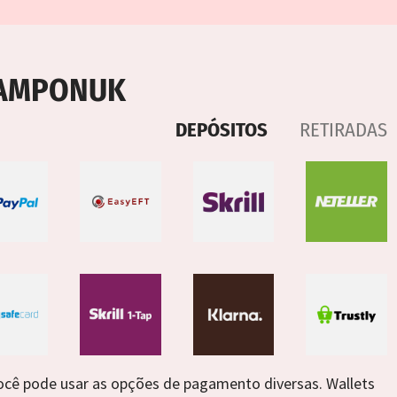
CAMPONUK
DEPÓSITOS
RETIRADAS
ocê pode usar as opções de pagamento diversas. Wallets