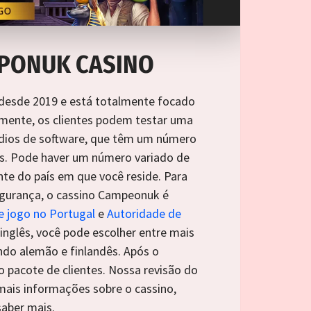
PONUK CASINO
desde 2019 e está totalmente focado
lmente, os clientes podem testar uma
dios de software, que têm um número
os. Pode haver um número variado de
nte do país em que você reside. Para
segurança, o cassino Campeonuk é
 jogo no Portugal
e
Autoridade de
inglês, você pode escolher entre mais
indo alemão e finlandês. Após o
o pacote de clientes. Nossa revisão do
ais informações sobre o cassino,
saber mais.