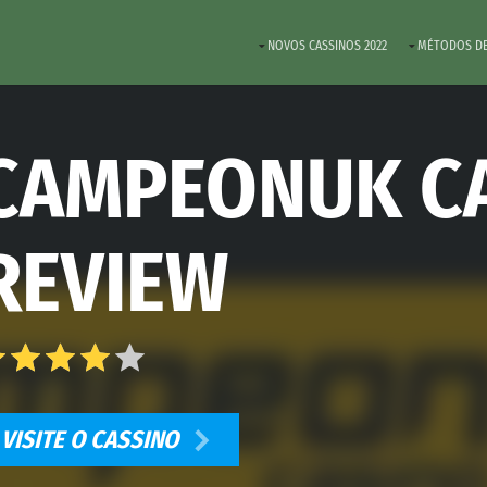
NOVOS CASSINOS 2022
MÉTODOS D
Novos cas
Novos ca
CAMPEONUK C
Novos cas
Novos cas
New Cura
REVIEW
VISITE O CASSINO