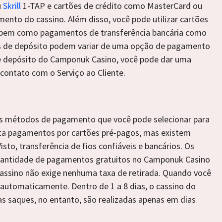
u
Skrill
1-TAP e cartões de crédito como MasterCard ou
mento do cassino. Além disso, você pode utilizar cartões
 bem como pagamentos de transferência bancária como
s de depósito podem variar de uma opção de pagamento
 de depósito do Camponuk Casino, você pode dar uma
contato com o Serviço ao Cliente.
 métodos de pagamento que você pode selecionar para
ceita pagamentos por cartões pré-pagos, mas existem
Visto, transferência de fios confiáveis e bancários. Os
 quantidade de pagamentos gratuitos no Camponuk Casino
o cassino não exige nenhuma taxa de retirada. Quando você
a automaticamente. Dentro de 1 a 8 dias, o cassino do
s saques, no entanto, são realizadas apenas em dias