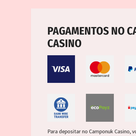
PAGAMENTOS NO 
CASINO
Para depositar no Camponuk Casino, v