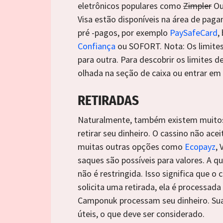
eletrônicos populares como
Zimpler
O
Visa estão disponíveis na área de paga
pré -pagos, por exemplo
PaySafeCard
,
Confiança
ou SOFORT. Nota: Os limite
para outra. Para descobrir os limites
olhada na seção de caixa ou entrar em 
RETIRADAS
Naturalmente, também existem muitos
retirar seu dinheiro. O cassino não a
muitas outras opções como
Ecopayz
, 
saques são possíveis para valores. A
não é restringida. Isso significa que 
solicita uma retirada, ela é processad
Camponuk processam seu dinheiro. Sua
úteis, o que deve ser considerado.