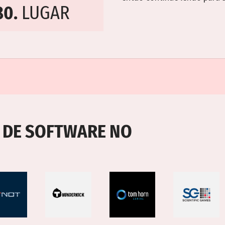
80.
LUGAR
 DE SOFTWARE NO