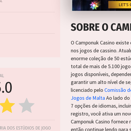
AL
SOBRE O CAM
O Camponuk Casino existe 
nos jogos de cassino. Atua
enorme coleção de 50 estú
total de mais de 5.100 jog
jogos disponíveis, depende
AL
.0
garantir um alto nível de 
licenciado pelo
Comissão de
Jogos de Malta
Ao lado do 
7 opções de idiomas, inclu
registro, você ativa um nov
Camponuk Casino fornece m
RIA DOS ESTÚDIOS DE JOGO
então continue lendo para 