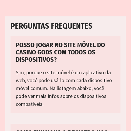
PERGUNTAS FREQUENTES
POSSO JOGAR NO SITE MÓVEL DO
CASINO GODS COM TODOS OS
DISPOSITIVOS?
Sim, porque o site móvel é um aplicativo da
web, você pode usá-lo com cada dispositivo
móvel comum. Na listagem abaixo, você
pode ver mais Infos sobre os dispositivos
compatíveis.