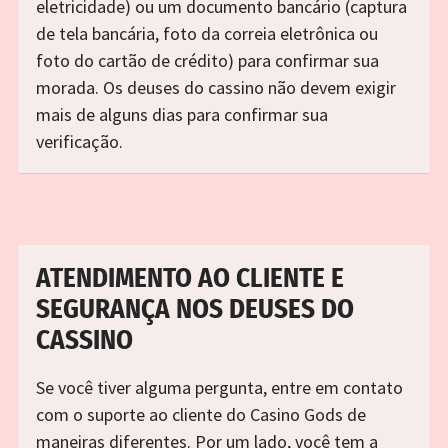
eletricidade) ou um documento bancário (captura
de tela bancária, foto da correia eletrônica ou
foto do cartão de crédito) para confirmar sua
morada. Os deuses do cassino não devem exigir
mais de alguns dias para confirmar sua
verificação.
ATENDIMENTO AO CLIENTE E
SEGURANÇA NOS DEUSES DO
CASSINO
Se você tiver alguma pergunta, entre em contato
com o suporte ao cliente do Casino Gods de
maneiras diferentes. Por um lado, você tem a