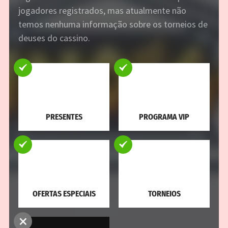
jogadores registrados, mas atualmente não
temos nenhuma informação sobre os torneios de
deuses do cassino.
PRESENTES
PROGRAMA VIP
OFERTAS ESPECIAIS
TORNEIOS