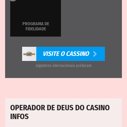
PROGRAMA DE
FIDELIDADE
VISITE O CASSINO
Jogadores internacionais aceitaram
OPERADOR DE DEUS DO CASINO
INFOS