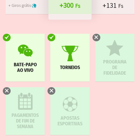
+300
+131
Fs
Fs
+ Giros grátis
PROGRAMA
BATE-PAPO
TORNEIOS
DE
AO VIVO
FIDELIDADE
PAGAMENTOS
APOSTAS
DE FIM DE
ESPORTIVAS
SEMANA