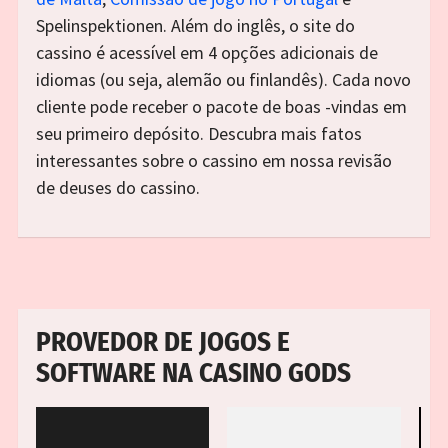
Spelinspektionen. Além do inglês, o site do
cassino é acessível em 4 opções adicionais de
idiomas (ou seja, alemão ou finlandês). Cada novo
cliente pode receber o pacote de boas -vindas em
seu primeiro depósito. Descubra mais fatos
interessantes sobre o cassino em nossa revisão
de deuses do cassino.
PROVEDOR DE JOGOS E
SOFTWARE NA CASINO GODS