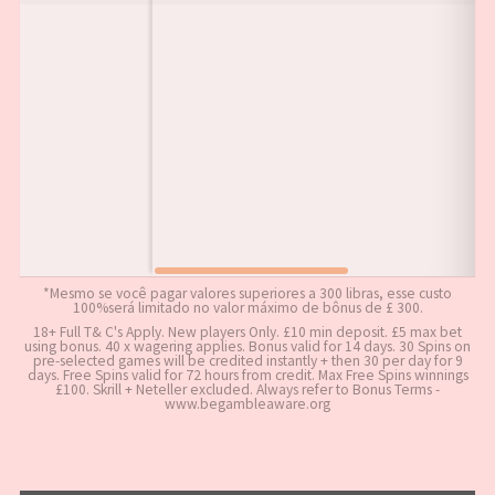
*Mesmo se você pagar valores superiores a 300 libras, esse custo
100%será limitado no valor máximo de bônus de £ 300.
18+ Full T& C's Apply. New players Only. £10 min deposit. £5 max bet
using bonus. 40 x wagering applies. Bonus valid for 14 days. 30 Spins on
pre-selected games will be credited instantly + then 30 per day for 9
days. Free Spins valid for 72 hours from credit. Max Free Spins winnings
£100. Skrill + Neteller excluded. Always refer to Bonus Terms -
www.begambleaware.org