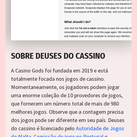
SOBRE DEUSES DO CASSINO
A Casino Gods foi fundada em 2019 e está
totalmente focada nos jogos de cassino.
Momentaneamente, os jogadores podem jogar
uma enorme coleção de 10 provedores de jogos,
que fornecem um número total de mais de 980
melhores jogos. Observe que a contagem precisa
dos jogos pode ser diferente em seu país. Deuses
do cassino é licenciado pelo
Autoridade de Jogos
de Malta
,
Comissão de jogo no Portugal
e