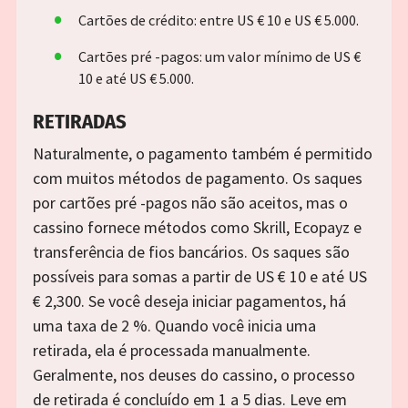
Cartões de crédito: entre US € 10 e US € 5.000.
Cartões pré -pagos: um valor mínimo de US €
10 e até US € 5.000.
RETIRADAS
Naturalmente, o pagamento também é permitido
com muitos métodos de pagamento. Os saques
por cartões pré -pagos não são aceitos, mas o
cassino fornece métodos como Skrill, Ecopayz e
transferência de fios bancários. Os saques são
possíveis para somas a partir de US € 10 e até US
€ 2,300. Se você deseja iniciar pagamentos, há
uma taxa de 2 %. Quando você inicia uma
retirada, ela é processada manualmente.
Geralmente, nos deuses do cassino, o processo
de retirada é concluído em 1 a 5 dias. Leve em