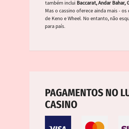
também inclui
Baccarat, Andar Bahar, 
Mas o cassino oferece ainda mais - os
de Keno e Wheel. No entanto, não esque
para país.
PAGAMENTOS NO L
CASINO