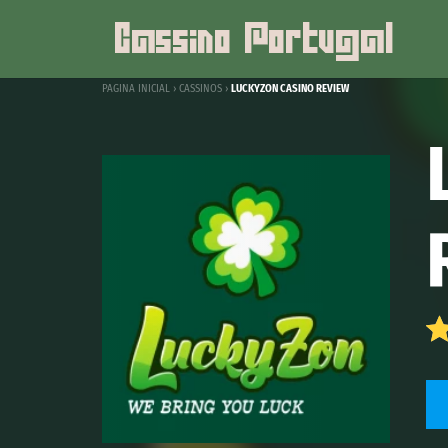
PAGINA INICIAL
›
CASSINOS
›
LUCKYZON CASINO REVIEW