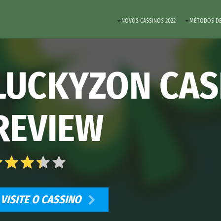
NOVOS CASSINOS 2022
MÉTODOS D
Novos cas
Novos ca
LUCKYZON CAS
Novos cas
Novos cas
New Cura
REVIEW
VISITE O CASSINO