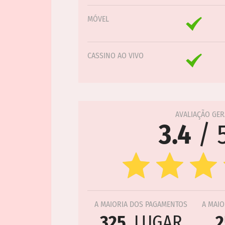
MÓVEL
CASSINO AO VIVO
AVALIAÇÃO GER
3.4
/ 
A MAIORIA DOS PAGAMENTOS
A MAIO
325.
LUGAR
2