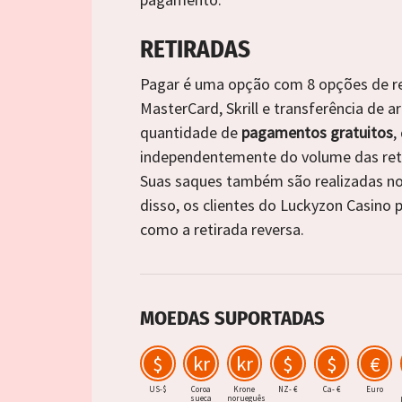
RETIRADAS
Pagar é uma opção com 8 opções de r
MasterCard, Skrill e transferência de 
quantidade de
pagamentos gratuitos
,
independentemente do volume das retir
Suas saques também são realizadas no
disso, os clientes do Luckyzon Casino
como a retirada reversa.
MOEDAS SUPORTADAS
kr
kr
$
$
$
€
US-$
Coroa
Krone
NZ- €
Ca- €
Euro
sueca
norueguês