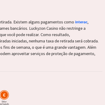
etirada. Existem alguns pagamentos como
Interac
,
arames bancários. Luckyzon Casino não restringe a
 que você pode realizar. Como resultado,
adas iniciadas, nenhuma taxa de retirada será cobrada.
s fins de semana, o que é uma grande vantagem. Além
 podem aproveitar serviços de proteção de pagamento,
€
Dólar
português