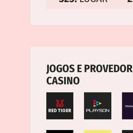
JOGOS E PROVEDOR
CASINO