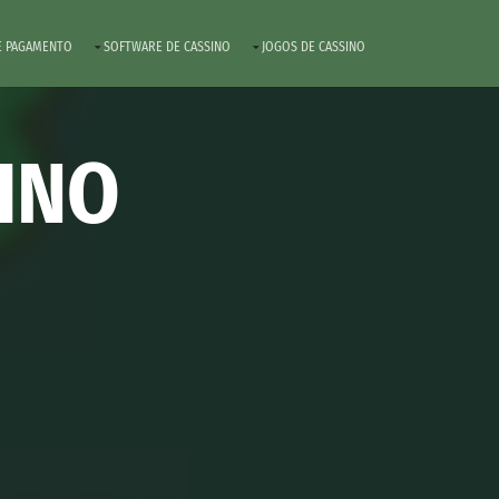
E PAGAMENTO
SOFTWARE DE CASSINO
JOGOS DE CASSINO
sinos de dinheiro real
Novos cassinos de bitcoin
New NetEnt Casinos 2022
Novos cassinos
ssinos móveis
Novos cassinos do PayPal
New Play'n Go Casinos 2022
Novos cassinos
INO
sinos da Comissão de Jogo do Portugal
Novos cassinos de PaysAfecard
Novos cassinos de microgaming 2022
Novos cassinos
sinos da Autoridade de Jogos de Malta
Novos cassinos Skrill
Novo Play Play Casinos 2022
Novos cassinos 
cao eGaming Casinos
Novos cassinos de Neosurf
Novos cassinos do Betsoft 2022
New ecoPayz Casinos
Novo Yggdrasil 2022
Novos cassinos interac
Novos cassinos do Quickspin 2022
Novos cassinos confiáveis