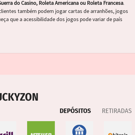
Guerra do Casino, Roleta Americana ou Roleta Francesa
.
 clientes também podem jogar cartas de arranhões, jogos
ça que a acessibilidade dos jogos pode variar de país
UCKYZON
DEPÓSITOS
RETIRADAS