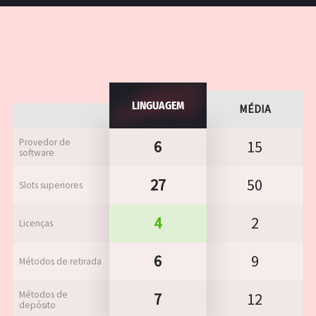
com o número de licença 1908
Autoridade de Jogos de Malta com o número
da licença MGA/CRP/171/2009/01
Comissão de jogo do Portugal com a licença
número 39147
NOSSA CONCLUSÃO