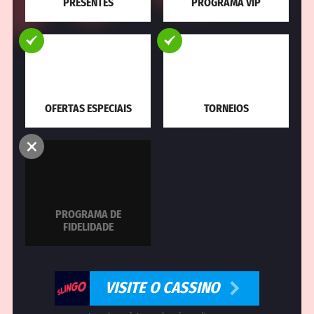
LINGUAGEM
INCENTIVOS DE CASSINO
DE SLINGO