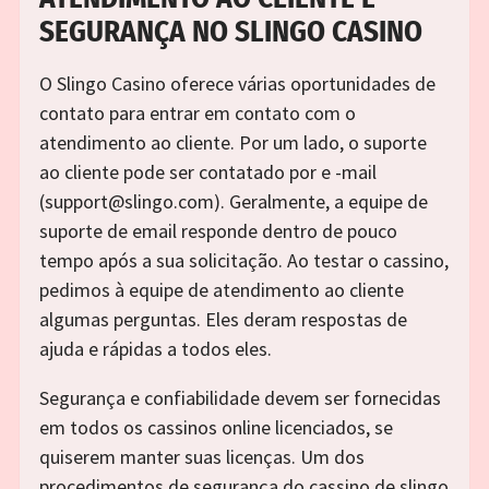
SEGURANÇA NO SLINGO CASINO
O Slingo Casino oferece várias oportunidades de
contato para entrar em contato com o
atendimento ao cliente. Por um lado, o suporte
ao cliente pode ser contatado por e -mail
(
support@slingo.com
). Geralmente, a equipe de
suporte de email responde dentro de pouco
tempo após a sua solicitação. Ao testar o cassino,
pedimos à equipe de atendimento ao cliente
algumas perguntas. Eles deram respostas de
ajuda e rápidas a todos eles.
Segurança e confiabilidade devem ser fornecidas
em todos os cassinos online licenciados, se
quiserem manter suas licenças. Um dos
procedimentos de segurança do cassino de slingo