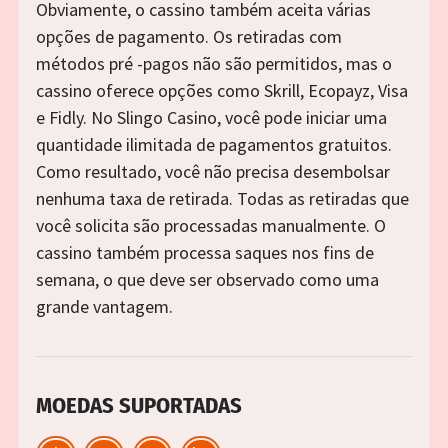
Obviamente, o cassino também aceita várias
opções de pagamento. Os retiradas com
métodos pré -pagos não são permitidos, mas o
cassino oferece opções como Skrill, Ecopayz, Visa
e Fidly. No Slingo Casino, você pode iniciar uma
quantidade ilimitada de pagamentos gratuitos.
Como resultado, você não precisa desembolsar
nenhuma taxa de retirada. Todas as retiradas que
você solicita são processadas manualmente. O
cassino também processa saques nos fins de
semana, o que deve ser observado como uma
grande vantagem.
MOEDAS SUPORTADAS