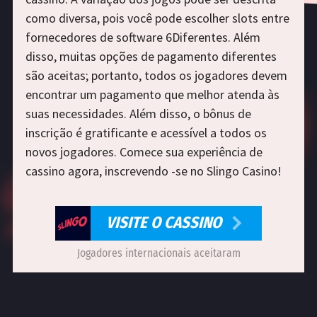
VISITE O CASSINO
Jogadores internacionais aceitaram
SLINGO CASINO OPERATOR INFOS
Até agora, este operador não possui outros
cassinos. Até onde sabemos, o operador não
ingressou no mercado de ações. O operador pode
ser confiável devido ao fato de o Slingo Casino
estar licenciado pelas seguintes autoridades:
Comissão de Controle de Jogo de Alderney