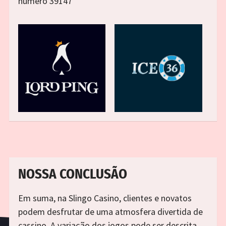
PRESENTES
PROGRAMA VIP
OFERTAS ESPECIAIS
TORNEIOS
PROGRAMA DE
FIDELIDADE