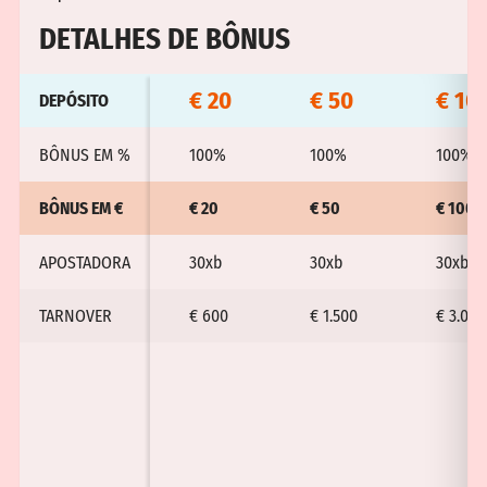
DETALHES DE BÔNUS
€ 20
€ 50
€ 10
DEPÓSITO
BÔNUS EM %
100%
100%
100%
BÔNUS EM €
€ 20
€ 50
€ 100
APOSTADORA
30xb
30xb
30xb
TARNOVER
€ 600
€ 1.500
€ 3.000