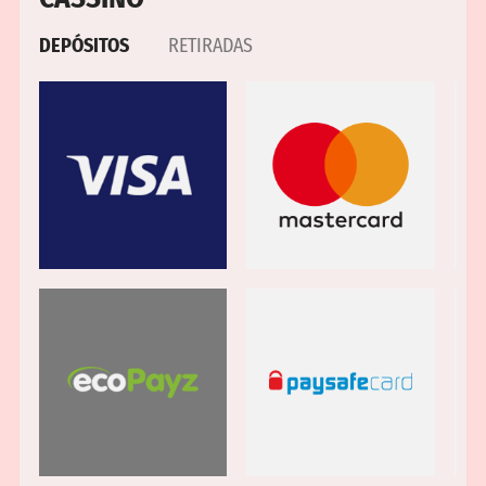
DEPÓSITOS
RETIRADAS