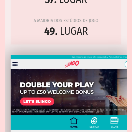
A MAIORIA DOS ESTÚDIOS DE JOGO
49.
LUGAR