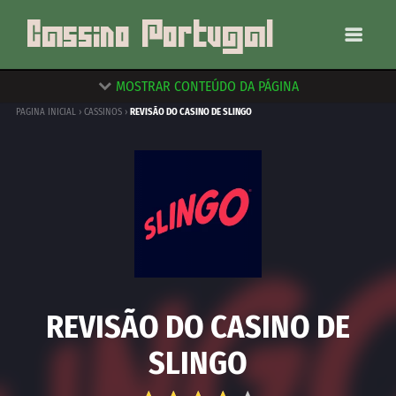
MOSTRAR CONTEÚDO DA PÁGINA
PAGINA INICIAL
›
CASSINOS
›
REVISÃO DO CASINO DE SLINGO
REVISÃO DO CASINO DE
SLINGO