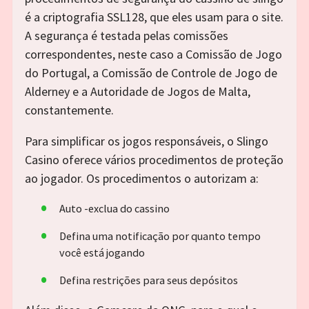
é a criptografia SSL128, que eles usam para o site.
A segurança é testada pelas comissões
correspondentes, neste caso a Comissão de Jogo
do Portugal, a Comissão de Controle de Jogo de
Alderney e a Autoridade de Jogos de Malta,
constantemente.
Para simplificar os jogos responsáveis, o Slingo
Casino oferece vários procedimentos de proteção
ao jogador. Os procedimentos o autorizam a:
Auto -exclua do cassino
Defina uma notificação por quanto tempo
você está jogando
Defina restrições para seus depósitos