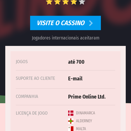
VISITE O CASSINO
Jogadores internacionais aceitaram
JOGOS
até 700
SUPORTE AO CLIENTE
E-mail
COMPANHIA
Prime Online Ltd.
LICENÇA DE JOGO
DINAMARCA
ALDERNEY
MALTA