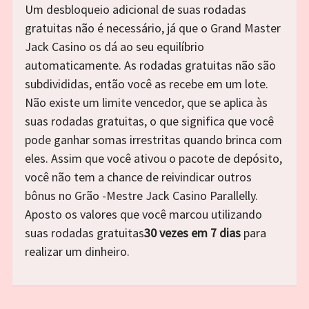
Um desbloqueio adicional de suas rodadas
gratuitas não é necessário, já que o Grand Master
Jack Casino os dá ao seu equilíbrio
automaticamente. As rodadas gratuitas não são
subdivididas, então você as recebe em um lote.
Não existe um limite vencedor, que se aplica às
suas rodadas gratuitas, o que significa que você
pode ganhar somas irrestritas quando brinca com
eles. Assim que você ativou o pacote de depósito,
você não tem a chance de reivindicar outros
bônus no Grão -Mestre Jack Casino Parallelly.
Aposto os valores que você marcou utilizando
suas rodadas gratuitas
30 vezes em 7 dias
para
realizar um dinheiro.