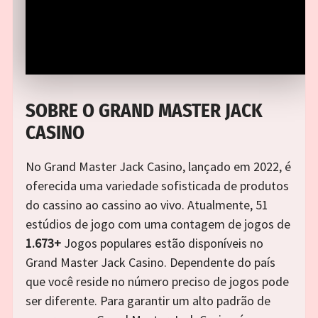
SOBRE O GRAND MASTER JACK
CASINO
No Grand Master Jack Casino, lançado em 2022, é
oferecida uma variedade sofisticada de produtos
do cassino ao cassino ao vivo. Atualmente, 51
estúdios de jogo com uma contagem de jogos de
1.673+
Jogos populares estão disponíveis no
Grand Master Jack Casino. Dependente do país
que você reside no número preciso de jogos pode
ser diferente. Para garantir um alto padrão de