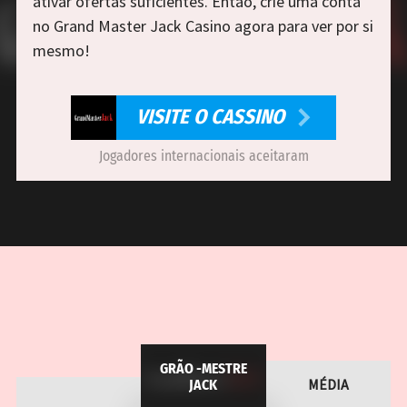
ativar ofertas suficientes. Então, crie uma conta
no Grand Master Jack Casino agora para ver por si
mesmo!
VISITE O CASSINO
Jogadores internacionais aceitaram
GRÃO -MESTRE
JACK
MÉDIA