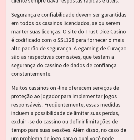
cliente sempre dava respostas rápidas e úteis.
Segurança e confiabilidade devem ser garantidas
em todos os cassinos licenciados, se quiserem
manter suas licenças. O site do Trust Dice Casino
é codificado com o SSL128 para fornecer o mais
alto padrão de segurança. A egaming de Curaçao
são as respectivas comissões, que testam a
segurança do cassino de dados de confiança
constantemente.
Muitos cassinos on -line oferecem serviços de
proteção ao jogador para implementar jogos
responsáveis. Freqüentemente, essas medidas
incluem a possibilidade de limitar suas perdas,
excluir -se do cassino ou definir limitações de
tempo para suas sessões. Além disso, no caso de
um problema de jogo para o qual você pode