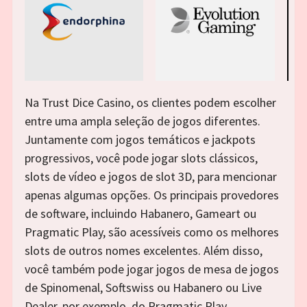
Na Trust Dice Casino, os clientes podem escolher
entre uma ampla seleção de jogos diferentes.
Juntamente com jogos temáticos e jackpots
progressivos, você pode jogar slots clássicos,
slots de vídeo e jogos de slot 3D, para mencionar
apenas algumas opções. Os principais provedores
de software, incluindo Habanero, Gameart ou
Pragmatic Play, são acessíveis como os melhores
slots de outros nomes excelentes. Além disso,
você também pode jogar jogos de mesa de jogos
de Spinomenal, Softswiss ou Habanero ou Live
Dealer, por exemplo, do Pragmatic Play.