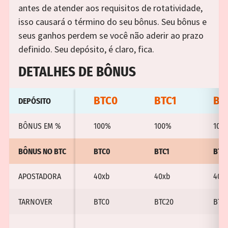
antes de atender aos requisitos de rotatividade,
isso causará o término do seu bônus. Seu bônus e
seus ganhos perdem se você não aderir ao prazo
definido. Seu depósito, é claro, fica.
DETALHES DE BÔNUS
BTC0
BTC1
BT
DEPÓSITO
BÔNUS EM %
100%
100%
100
BÔNUS NO BTC
BTC0
BTC1
BTC
APOSTADORA
40xb
40xb
40x
TARNOVER
BTC0
BTC20
BTC