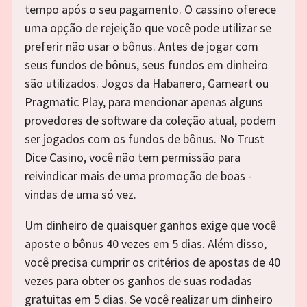
tempo após o seu pagamento. O cassino oferece
uma opção de rejeição que você pode utilizar se
preferir não usar o bônus. Antes de jogar com
seus fundos de bônus, seus fundos em dinheiro
são utilizados. Jogos da Habanero, Gameart ou
Pragmatic Play, para mencionar apenas alguns
provedores de software da coleção atual, podem
ser jogados com os fundos de bônus. No Trust
Dice Casino, você não tem permissão para
reivindicar mais de uma promoção de boas -
vindas de uma só vez.
Um dinheiro de quaisquer ganhos exige que você
aposte o bônus 40 vezes em 5 dias. Além disso,
você precisa cumprir os critérios de apostas de 40
vezes para obter os ganhos de suas rodadas
gratuitas em 5 dias. Se você realizar um dinheiro