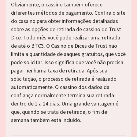
Obviamente, o cassino também oferece
diferentes métodos de pagamento. Confira o site
do cassino para obter informações detalhadas
sobre as opções de retirada de cassino do Trust
Dice. Todo mês você pode realizar uma retirada
de até o BTC3. O Casino de Dices de Trust não
limita a quantidade de saques gratuitos, que você
pode solicitar. Isso significa que você não precisa
pagar nenhuma taxa de retirada. Após sua
solicitação, o processo de retirada é realizado
automaticamente. O cassino dos dados da
confiança normalmente termina sua retirada
dentro de 1 a 24 dias. Uma grande vantagem é
que, quando se trata de retirada, o fim de
semana também está incluído.