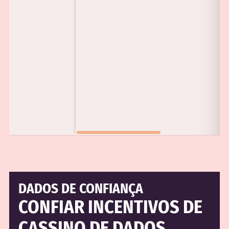
DADOS DE CONFIANÇA
CONFIAR INCENTIVOS DE
CASSINO DE DADOS