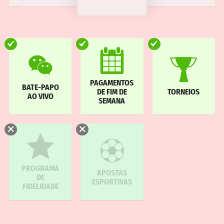
PAGAMENTOS
BATE-PAPO
DE FIM DE
TORNEIOS
AO VIVO
SEMANA
PROGRAMA
APOSTAS
DE
ESPORTIVAS
FIDELIDADE