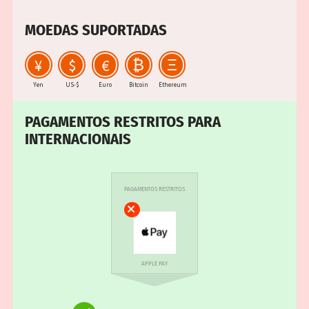
MOEDAS SUPORTADAS
₿
Ξ
¥
$
€
Yen
US-$
Euro
Bitcoin
Ethereum
PAGAMENTOS RESTRITOS PARA
INTERNACIONAIS
PAGAMENTOS RESTRITOS
APPLE PAY