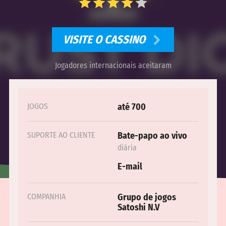
VISITE O CASSINO
Jogadores internacionais aceitaram
JOGOS
até 700
SUPORTE AO CLIENTE
Bate-papo ao vivo
diária
E-mail
COMPANHIA
Grupo de jogos
Satoshi N.V