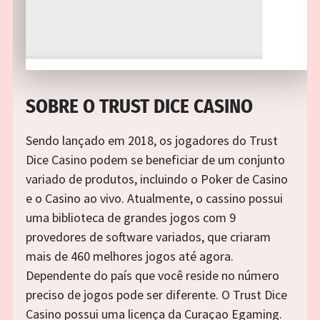
SOBRE O TRUST DICE CASINO
Sendo lançado em 2018, os jogadores do Trust
Dice Casino podem se beneficiar de um conjunto
variado de produtos, incluindo o Poker de Casino
e o Casino ao vivo. Atualmente, o cassino possui
uma biblioteca de grandes jogos com 9
provedores de software variados, que criaram
mais de 460 melhores jogos até agora.
Dependente do país que você reside no número
preciso de jogos pode ser diferente. O Trust Dice
Casino possui uma licença da Curaçao Egaming.