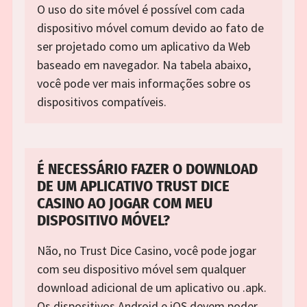
O uso do site móvel é possível com cada
dispositivo móvel comum devido ao fato de
ser projetado como um aplicativo da Web
baseado em navegador. Na tabela abaixo,
você pode ver mais informações sobre os
dispositivos compatíveis.
É NECESSÁRIO FAZER O DOWNLOAD
DE UM APLICATIVO TRUST DICE
CASINO AO JOGAR COM MEU
DISPOSITIVO MÓVEL?
Não, no Trust Dice Casino, você pode jogar
com seu dispositivo móvel sem qualquer
download adicional de um aplicativo ou .apk.
Os dispositivos Android e iOS devem poder