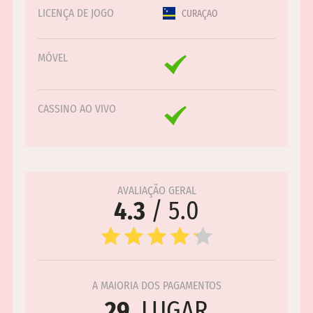
LICENÇA DE JOGO
CURAÇAO
MÓVEL
CASSINO AO VIVO
AVALIAÇÃO GERAL
4.3
/ 5.0
A MAIORIA DOS PAGAMENTOS
29.
LUGAR