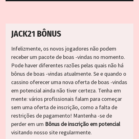
JACK21 BÔNUS
Infelizmente, os novos jogadores não podem
receber um pacote de boas -vindas no momento.
Pode haver diferentes razões pelas quais não há
bônus de boas -vindas atualmente. Se e quando o
cassino oferecer uma nova oferta de boas -vindas
em potencial ainda não tiver certeza. Tenha em
mente: vários profissionais falam para começar
sem uma oferta de inscrição, como a falta de
restrições de pagamento! Mantenha -se de
perder em um
Bônus de inscrição em potencial
visitando nosso site regularmente.