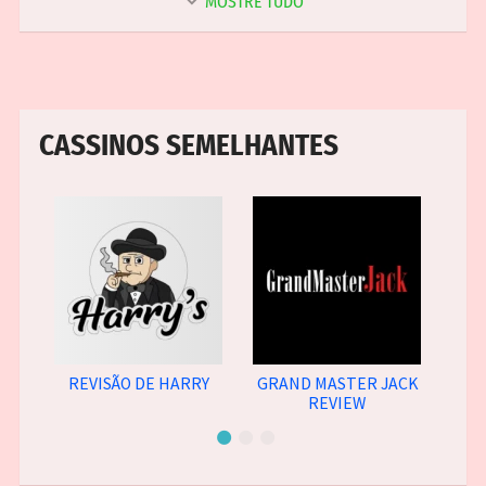
MOSTRE TUDO
CASSINOS SEMELHANTES
REVISÃO DE HARRY
GRAND MASTER JACK
LU
REVIEW