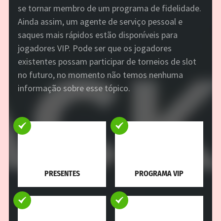
se tornar membro de um programa de fidelidade.
Ainda assim, um agente de serviço pessoal e
saques mais rápidos estão disponíveis para
jogadores VIP. Pode ser que os jogadores
existentes possam participar de torneios de slot
no futuro, no momento não temos nenhuma
informação sobre esse tópico.
PRESENTES
PROGRAMA VIP