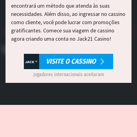
encontrará um método que atenda às suas
necessidades. Além disso, ao ingressar no cassino
como cliente, você pode lucrar com promoções
gratificantes. Comece sua viagem de cassino
agora criando uma conta no Jack21 Casino!
VISITE O CASSINO
Jogadores internacionais aceitaram