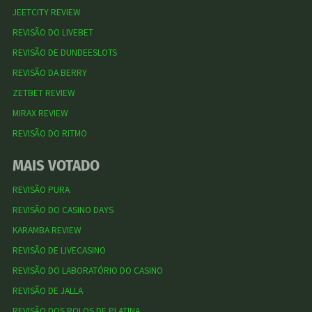
VISITE O CASSINO
VISITE O CASSINO
VISITE O CASSINO
GRÁTIS
2.500
JEETCITY REVIEW
VISITE O CASSINO
VISITE O CASSINO
VISITE O CASSINO
REVISÃO DO LIVEBET
VISITE O CASSINO
VISITE O CASSINO
JOGADORES INTERNACIONAIS ACEITARAM
JOGADORES INTERNACIONAIS ACEITARAM
JOGADORES INTERNACIONAIS ACEITARAM
VISITE O CASSINO
VISITE O CASSINO
CÓPIA
REVISÃO DE DUNDEESLOTS
CÓDIGO
JOGADORES INTERNACIONAIS ACEITARAM
JOGADORES INTERNACIONAIS ACEITARAM
Bem -vindo1
VISITE O CASSINO
DE
JOGADORES
MAIS
REVISÃO DA BERRY
INTERNACIONAIS
|
JOGADORES INTERNACIONAIS ACEITARAM
JOGADORES INTERNACIONAIS ACEITARAM
INFORMAÇÕES
JOGADORES
JOGADORES
ACEITARAM
MAIS
MAIS
INTERNACIONAIS
INTERNACIONAIS
|
|
ZETBET REVIEW
VISITE O CASSINO
INFORMAÇÕES
INFORMAÇÕES
JOGADORES
ACEITARAM
ACEITARAM
MAIS
INTERNACIONAIS
|
MIRAX REVIEW
INFORMAÇÕES
ACEITARAM
REVISÃO DO RITMO
JOGADORES
MAIS
INTERNACIONAIS
|
INFORMAÇÕES
ACEITARAM
MAIS VOTADO
REVISÃO PURA
REVISÃO DO CASINO DAYS
KARAMBA REVIEW
REVISÃO DE LIVECASINO
REVISÃO DO LABORATÓRIO DO CASINO
REVISÃO DE JALLA
REVISÃO DOS ROLOS DE PLATINA