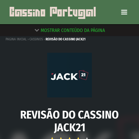
MOSTRAR CONTEÚDO DA PÁGINA
PAGINA INICIAL
›
CASSINOS
›
REVISÃO DO CASSINO JACK21
REVISÃO DO CASSINO
JACK21