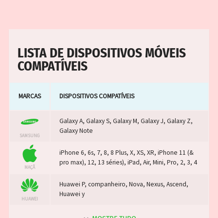
LISTA DE DISPOSITIVOS MÓVEIS
COMPATÍVEIS
MARCAS
DISPOSITIVOS COMPATÍVEIS
Galaxy A, Galaxy S, Galaxy M, Galaxy J, Galaxy Z,
Galaxy Note
SAMSUNG
iPhone 6, 6s, 7, 8, 8 Plus, X, XS, XR, iPhone 11 (&
pro max), 12, 13 séries), iPad, Air, Mini, Pro, 2, 3, 4
MAÇÃ
Huawei P, companheiro, Nova, Nexus, Ascend,
Huawei y
HUAWEI