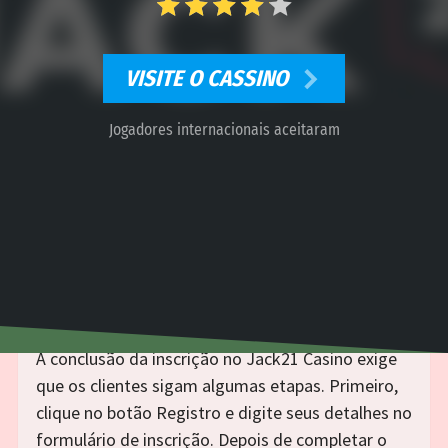
VISITE O CASSINO
Jogadores internacionais aceitaram
JACK21 REGISTRO DE CASSINO E
VERIFICAÇÃO DE CONTA
A conclusão da inscrição no Jack21 Casino exige
que os clientes sigam algumas etapas. Primeiro,
clique no botão Registro e digite seus detalhes no
formulário de inscrição. Depois de completar o