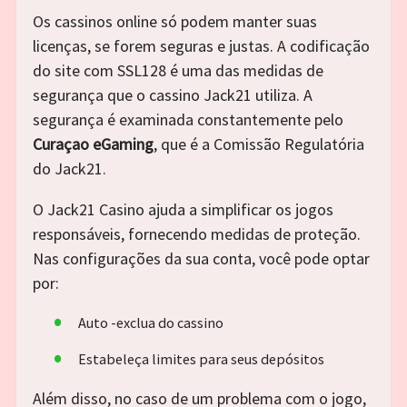
Os cassinos online só podem manter suas
licenças, se forem seguras e justas. A codificação
do site com SSL128 é uma das medidas de
segurança que o cassino Jack21 utiliza. A
segurança é examinada constantemente pelo
Curaçao eGaming
, que é a Comissão Regulatória
do Jack21.
O Jack21 Casino ajuda a simplificar os jogos
responsáveis, fornecendo medidas de proteção.
Nas configurações da sua conta, você pode optar
por:
Auto -exclua do cassino
Estabeleça limites para seus depósitos
Além disso, no caso de um problema com o jogo,