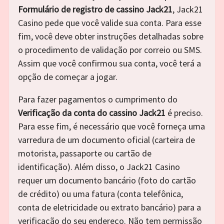
Formulário de registro de cassino Jack21
, Jack21
Casino pede que você valide sua conta. Para esse
fim, você deve obter instruções detalhadas sobre
o procedimento de validação por correio ou SMS.
Assim que você confirmou sua conta, você terá a
opção de começar a jogar.
Para fazer pagamentos o cumprimento do
Verificação da conta do cassino Jack21
é preciso.
Para esse fim, é necessário que você forneça uma
varredura de um documento oficial (carteira de
motorista, passaporte ou cartão de
identificação). Além disso, o Jack21 Casino
requer um documento bancário (foto do cartão
de crédito) ou uma fatura (conta telefônica,
conta de eletricidade ou extrato bancário) para a
verificação do seu endereço. Não tem permissão