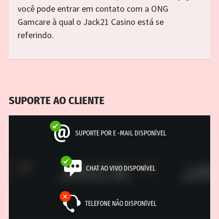
você pode entrar em contato com a ONG
Gamcare à qual o Jack21 Casino está se
referindo.
SUPORTE AO CLIENTE
SUPORTE POR E -MAIL DISPONÍVEL
CHAT AO VIVO DISPONÍVEL
TELEFONE NÃO DISPONÍVEL