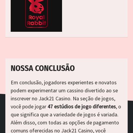
NOSSA CONCLUSÃO
Em conclusão, jogadores experientes e novatos
podem experimentar um cassino divertido ao se
inscrever no Jack21 Casino. Na seção de jogos,
você pode jogar
47 estúdios de jogo diferentes
, o
que significa que a variedade de jogos é variada.
Além disso, com todas as opções de pagamento
comuns oferecidas no Jack21 Casino, você