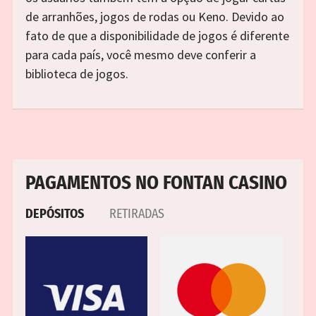
de arranhões, jogos de rodas ou Keno. Devido ao
fato de que a disponibilidade de jogos é diferente
para cada país, você mesmo deve conferir a
biblioteca de jogos.
PAGAMENTOS NO FONTAN CASINO
DEPÓSITOS
RETIRADAS