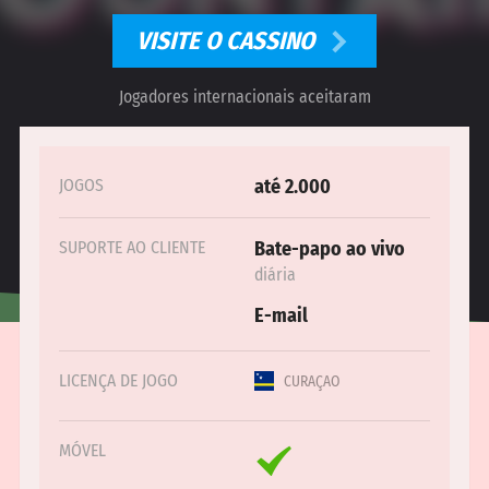
VISITE O CASSINO
Jogadores internacionais aceitaram
JOGOS
até 2.000
SUPORTE AO CLIENTE
Bate-papo ao vivo
diária
E-mail
LICENÇA DE JOGO
CURAÇAO
MÓVEL