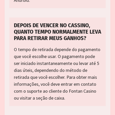
Android.
DEPOIS DE VENCER NO CASSINO,
QUANTO TEMPO NORMALMENTE LEVA
PARA RETIRAR MEUS GANHOS?
O tempo de retirada depende do pagamento
que você escolhe usar. O pagamento pode
ser iniciado instantaneamente ou levar até 5
dias úteis, dependendo do método de
retirada que você escolher. Para obter mais
informações, você deve entrar em contato
com o suporte ao cliente do Fontan Casino
ou visitar a seção de caixa.