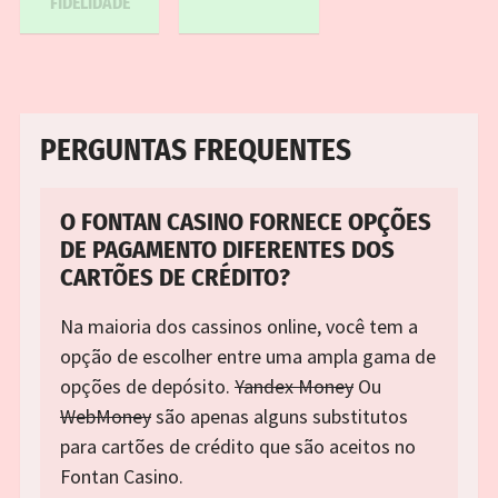
FIDELIDADE
PERGUNTAS FREQUENTES
O FONTAN CASINO FORNECE OPÇÕES
DE PAGAMENTO DIFERENTES DOS
CARTÕES DE CRÉDITO?
Na maioria dos cassinos online, você tem a
opção de escolher entre uma ampla gama de
opções de depósito.
Yandex Money
Ou
WebMoney
são apenas alguns substitutos
para cartões de crédito que são aceitos no
Fontan Casino.