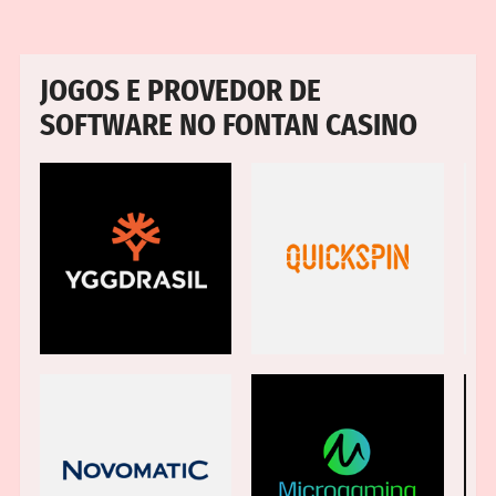
JOGOS E PROVEDOR DE
SOFTWARE NO FONTAN CASINO