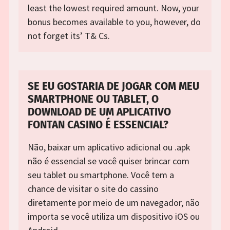
least the lowest required amount. Now, your
bonus becomes available to you, however, do
not forget its’ T& Cs.
SE EU GOSTARIA DE JOGAR COM MEU
SMARTPHONE OU TABLET, O
DOWNLOAD DE UM APLICATIVO
FONTAN CASINO É ESSENCIAL?
Não, baixar um aplicativo adicional ou .apk
não é essencial se você quiser brincar com
seu tablet ou smartphone. Você tem a
chance de visitar o site do cassino
diretamente por meio de um navegador, não
importa se você utiliza um dispositivo iOS ou