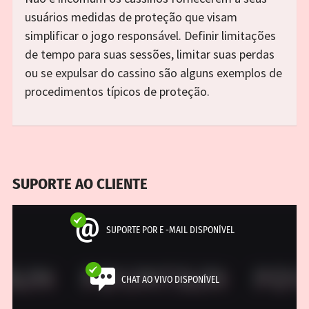
usuários medidas de proteção que visam
simplificar o jogo responsável. Definir limitações
de tempo para suas sessões, limitar suas perdas
ou se expulsar do cassino são alguns exemplos de
procedimentos típicos de proteção.
SUPORTE AO CLIENTE
SUPORTE POR E -MAIL DISPONÍVEL
CHAT AO VIVO DISPONÍVEL