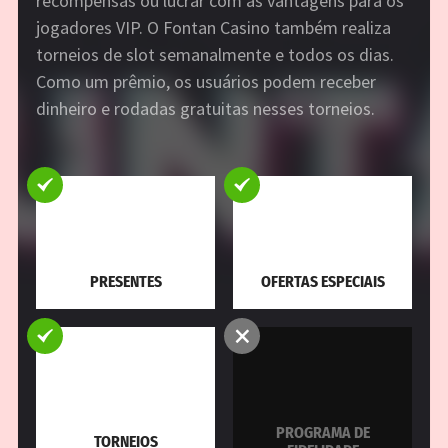
recompensas ou lucrar com as vantagens para os
jogadores VIP. O Fontan Casino também realiza
torneios de slot semanalmente e todos os dias.
Como um prêmio, os usuários podem receber
dinheiro e rodadas gratuitas nesses torneios.
PRESENTES
OFERTAS ESPECIAIS
PROGRAMA DE
TORNEIOS