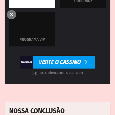
FIDELIDADE
PROGRAMA VIP
VISITE O CASSINO
Jogadores internacionais aceitaram
NOSSA CONCLUSÃO