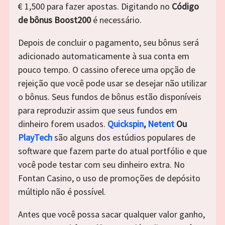
€ 1,500 para fazer apostas. Digitando no
Código
de bônus Boost200
é necessário.
Depois de concluir o pagamento, seu bônus será
adicionado automaticamente à sua conta em
pouco tempo. O cassino oferece uma opção de
rejeição que você pode usar se desejar não utilizar
o bônus. Seus fundos de bônus estão disponíveis
para reproduzir assim que seus fundos em
dinheiro forem usados.
Quickspin
,
Netent
Ou
PlayTech
são alguns dos estúdios populares de
software que fazem parte do atual portfólio e que
você pode testar com seu dinheiro extra. No
Fontan Casino, o uso de promoções de depósito
múltiplo não é possível.
Antes que você possa sacar qualquer valor ganho,