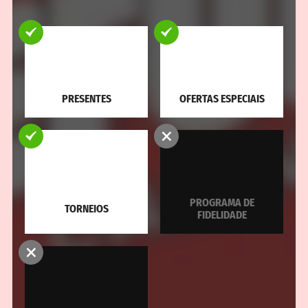
PRESENTES
OFERTAS ESPECIAIS
PROGRAMA DE
TORNEIOS
FIDELIDADE