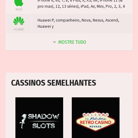
iPhone 6, 6s, 7, 8, 8 Plus, X, XS, XR, iPhone 11 (&
pro max), 12, 13 séries), iPad, Air, Mini, Pro, 2, 3, 4
MAÇÃ
Huawei P, companheiro, Nova, Nexus, Ascend,
Huawei y
HUAWEI
MOSTRE TUDO
CASSINOS SEMELHANTES