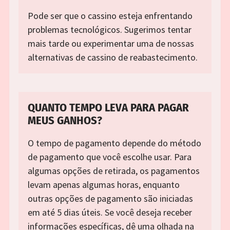
Pode ser que o cassino esteja enfrentando
problemas tecnológicos. Sugerimos tentar
mais tarde ou experimentar uma de nossas
alternativas de cassino de reabastecimento.
QUANTO TEMPO LEVA PARA PAGAR
MEUS GANHOS?
O tempo de pagamento depende do método
de pagamento que você escolhe usar. Para
algumas opções de retirada, os pagamentos
levam apenas algumas horas, enquanto
outras opções de pagamento são iniciadas
em até 5 dias úteis. Se você deseja receber
informações específicas, dê uma olhada na