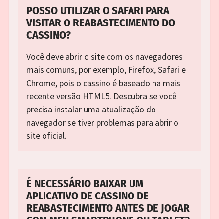
POSSO UTILIZAR O SAFARI PARA
VISITAR O REABASTECIMENTO DO
CASSINO?
Você deve abrir o site com os navegadores
mais comuns, por exemplo, Firefox, Safari e
Chrome, pois o cassino é baseado na mais
recente versão HTML5. Descubra se você
precisa instalar uma atualização do
navegador se tiver problemas para abrir o
site oficial.
É NECESSÁRIO BAIXAR UM
APLICATIVO DE CASSINO DE
REABASTECIMENTO ANTES DE JOGAR