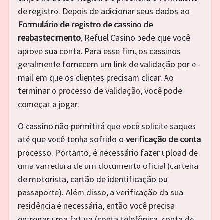
de registro. Depois de adicionar seus dados ao
Formulário de registro de cassino de
reabastecimento
, Refuel Casino pede que você
aprove sua conta. Para esse fim, os cassinos
geralmente fornecem um link de validação por e -
mail em que os clientes precisam clicar. Ao
terminar o processo de validação, você pode
começar a jogar.
O cassino não permitirá que você solicite saques
até que você tenha sofrido o
verificação de conta
processo. Portanto, é necessário fazer upload de
uma varredura de um documento oficial (carteira
de motorista, cartão de identificação ou
passaporte). Além disso, a verificação da sua
residência é necessária, então você precisa
entregar uma fatura (conta telefônica, conta de