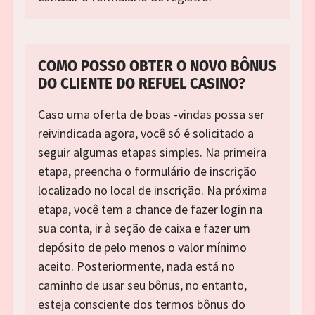
COMO POSSO OBTER O NOVO BÔNUS
DO CLIENTE DO REFUEL CASINO?
Caso uma oferta de boas -vindas possa ser
reivindicada agora, você só é solicitado a
seguir algumas etapas simples. Na primeira
etapa, preencha o formulário de inscrição
localizado no local de inscrição. Na próxima
etapa, você tem a chance de fazer login na
sua conta, ir à seção de caixa e fazer um
depósito de pelo menos o valor mínimo
aceito. Posteriormente, nada está no
caminho de usar seu bônus, no entanto,
esteja consciente dos termos bônus do