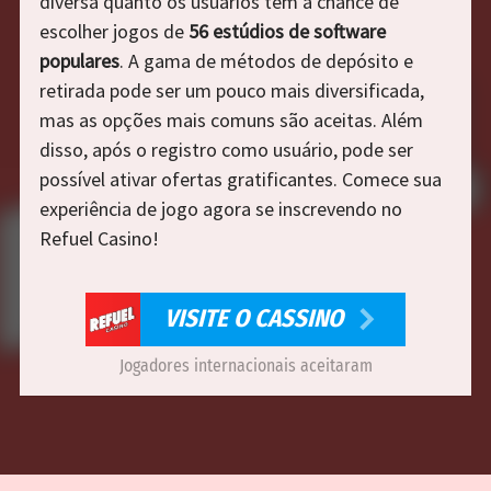
diversa quanto os usuários têm a chance de
escolher jogos de
56 estúdios de software
populares
. A gama de métodos de depósito e
retirada pode ser um pouco mais diversificada,
mas as opções mais comuns são aceitas. Além
disso, após o registro como usuário, pode ser
possível ativar ofertas gratificantes. Comece sua
experiência de jogo agora se inscrevendo no
Refuel Casino!
VISITE O CASSINO
Jogadores internacionais aceitaram