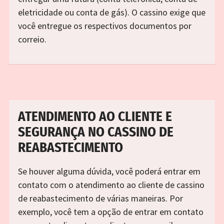
eletricidade ou conta de gás). O cassino exige que
você entregue os respectivos documentos por
correio.
ATENDIMENTO AO CLIENTE E
SEGURANÇA NO CASSINO DE
REABASTECIMENTO
Se houver alguma dúvida, você poderá entrar em
contato com o atendimento ao cliente de cassino
de reabastecimento de várias maneiras. Por
exemplo, você tem a opção de entrar em contato