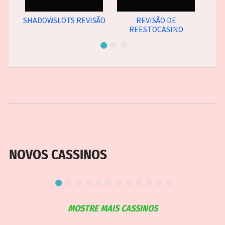
SHADOWSLOTS REVISÃO
REVISÃO DE
REV
REESTOCASINO
NOVOS CASSINOS
NOVA
NOVA
NOVA
NOVA
NOVA
NOVA
REVISÃO
REVISÃO
REVISÃO
REVISÃO
REVISÃO
SHADOWS
REVISÃO
REVISÃO
REVISÃO
KAZOOM
REVISÃO
JEETCITY
DO
DO
DE
DO
DO
CASINO
DE
DO
DE
CASINO
DO
REVIEW
MOSTRE MAIS CASSINOS
CASSINO
LIVEBET
DUNDEESL
CASSINO
CASINO
REVISÃO
REESTOCA
CASSINO
BINGO
REVIEW
CASSINO