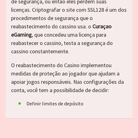
de segurança, ou então eles perdem suas
licenças. Criptografar o site com SSL128 é um dos
procedimentos de segurança que o
reabastecimento do cassino usa. o
Curaçao
eGaming
, que concedeu uma licença para
reabastecer o cassino, testa a segurança do
cassino constantemente.
O reabastecimento do Casino implementou
medidas de proteção ao jogador que ajudam a
apoiar jogos responsáveis. Nas configurações da
conta, você tem a possibilidade de decidir:
Definir limites de depósito