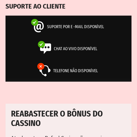
SUPORTE AO CLIENTE
SUPORTE POR E -MAIL DISPONÍVEL
CHAT AO VIVO DISPONÍVEL
TELEFONE NÃO DISPONÍVEL
REABASTECER O BÔNUS DO
CASSINO