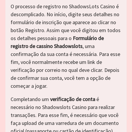
O processo de registro no ShadowsLots Casino é
descomplicado. No início, digite seus detalhes no
formulário de inscrição que aparece ao clicar no
botão Registro. Assim que você digitou em todos
os detalhes pessoais para o
Formulário de
registro de cassino Shadowslots
, uma
confirmação da sua conta é necessária. Para esse
fim, você normalmente recebe um link de
verificação por correio no qual deve clicar. Depois
de confirmar sua conta, você tem a opção de
começar a jogar.
Completando um
verificação de conta
é
necessário no Shadowslots Casino para realizar
transações. Para esse fim, é necessário que você
faça upload de uma varredura de um documento
oficial (passaporte ou cartão de identificação).