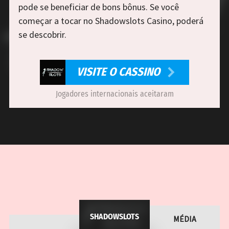
NOSSA CONCLUSÃO
Em conclusão, o ShadowsLots Casino oferece
uma boa experiência de jogo para iniciantes e
jogadores qualificados. Incluindo
14 estúdios de
jogo bem conhecidos
, a seção de jogos de
cassino pode ser descrita como média. Além
disso, todo cliente deve encontrar uma opção de
pagamento que atenda aos seus requisitos, pois