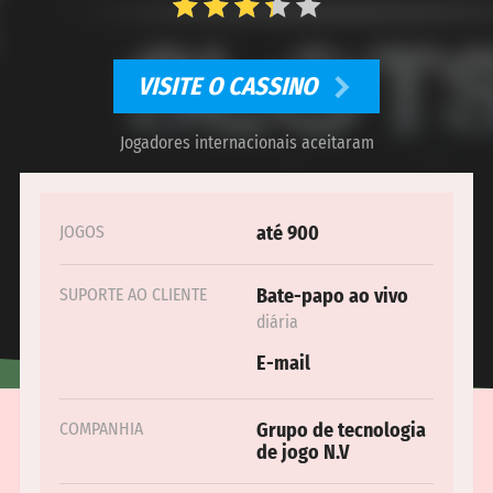
VISITE O CASSINO
Jogadores internacionais aceitaram
JOGOS
até 900
SUPORTE AO CLIENTE
Bate-papo ao vivo
diária
E-mail
COMPANHIA
Grupo de tecnologia
de jogo N.V