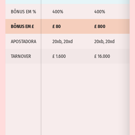
BÔNUS EM %
400%
400%
BÔNUS EM £
£ 80
£ 800
APOSTADORA
20xb, 20xd
20xb, 20xd
TARNOVER
£ 1.600
£ 16.000