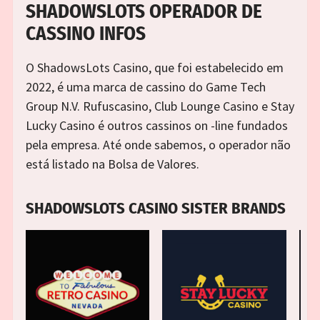
PROGRAMA DE
TORNEIOS
FIDELIDADE
PROGRAMA VIP
VISITE O CASSINO
Jogadores internacionais aceitaram