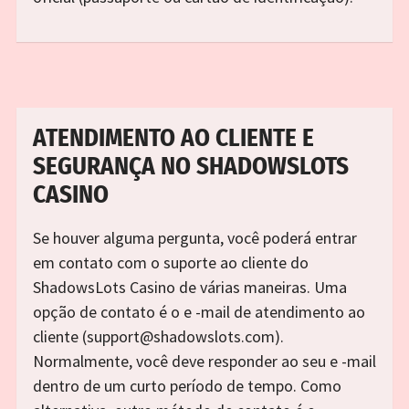
ATENDIMENTO AO CLIENTE E
SEGURANÇA NO SHADOWSLOTS
CASINO
Se houver alguma pergunta, você poderá entrar
em contato com o suporte ao cliente do
ShadowsLots Casino de várias maneiras. Uma
opção de contato é o e -mail de atendimento ao
cliente (
support@shadowslots.com
).
Normalmente, você deve responder ao seu e -mail
dentro de um curto período de tempo. Como