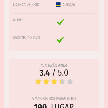
LICENÇA DE JOGO
CURAÇAO
MÓVEL
CASSINO AO VIVO
AVALIAÇÃO GERAL
3.4
/ 5.0
A MAIORIA DOS PAGAMENTOS
190.
LUGAR