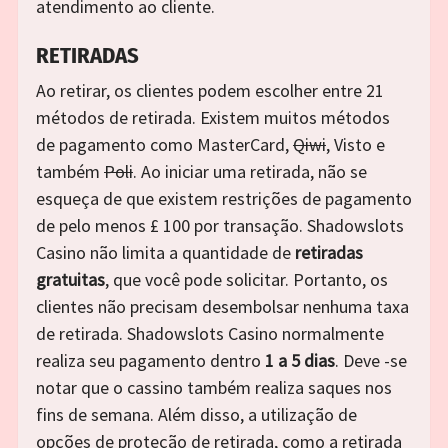
atendimento ao cliente.
RETIRADAS
Ao retirar, os clientes podem escolher entre 21
métodos de retirada. Existem muitos métodos
de pagamento como MasterCard,
Qiwi
, Visto e
também
Poli
. Ao iniciar uma retirada, não se
esqueça de que existem restrições de pagamento
de pelo menos £ 100 por transação. Shadowslots
Casino não limita a quantidade de
retiradas
gratuitas
, que você pode solicitar. Portanto, os
clientes não precisam desembolsar nenhuma taxa
de retirada. Shadowslots Casino normalmente
realiza seu pagamento dentro
1 a 5 dias
. Deve -se
notar que o cassino também realiza saques nos
fins de semana. Além disso, a utilização de
opções de proteção de retirada, como a retirada