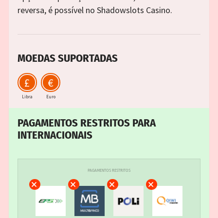
reversa, é possível no Shadowslots Casino.
MOEDAS SUPORTADAS
£
€
Libra
Euro
PAGAMENTOS RESTRITOS PARA
INTERNACIONAIS
PAGAMENTOS RESTRITOS