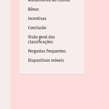
Bônus
Incentivas
Conclusão
Visão geral das
classificações
Perguntas frequentes
Dispositivos móveis