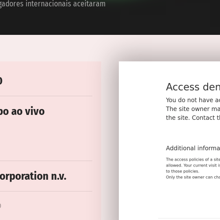
gadores internacionais aceitaram
0
po ao vivo
orporation n.v.
O