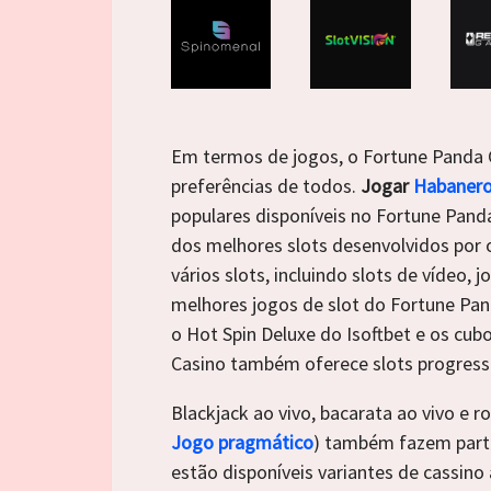
Em termos de jogos, o Fortune Panda C
preferências de todos.
Jogar
Habaner
populares disponíveis no Fortune Pand
dos melhores slots desenvolvidos por
vários slots, incluindo slots de vídeo, 
melhores jogos de slot do Fortune Pan
o Hot Spin Deluxe do Isoftbet e os cu
Casino também oferece slots progress
Blackjack ao vivo, bacarata ao vivo e r
Jogo pragmático
) também fazem parte
estão disponíveis variantes de cassino 