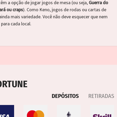
têm a opção de jogar jogos de mesa (ou seja,
Guerra do
cará ou craps
). Como Keno, jogos de rodas ou cartas de
ainda mais variedade. Você não deve esquecer que nem
para cada local.
ORTUNE
DEPÓSITOS
RETIRADAS