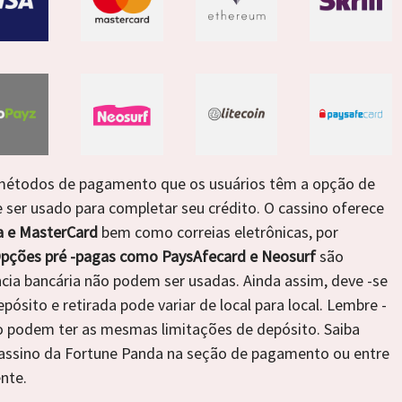
 métodos de pagamento que os usuários têm a opção de
ser usado para completar seu crédito. O cassino oferece
a e MasterCard
bem como correias eletrônicas, por
pções pré -pagas como PaysAfecard e Neosurf
são
ncia bancária não podem ser usadas. Ainda assim, deve -se
pósito e retirada pode variar de local para local. Lembre -
 podem ter as mesmas limitações de depósito. Saiba
cassino da Fortune Panda na seção de pagamento ou entre
nte.