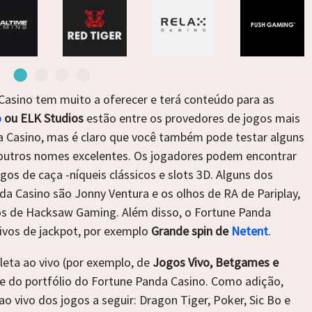
asino tem muito a oferecer e terá conteúdo para as
o
ou ELK Studios
estão entre os provedores de jogos mais
a Casino, mas é claro que você também pode testar alguns
 outros nomes excelentes. Os jogadores podem encontrar
jogos de caça -níqueis clássicos e slots 3D. Alguns dos
da Casino são Jonny Ventura e os olhos de RA de Pariplay,
bos de Hacksaw Gaming. Além disso, o Fortune Panda
ivos de jackpot, por exemplo
Grande spin de
Netent
.
oleta ao vivo (por exemplo, de
Jogos Vivo, Betgames e
 do portfólio do Fortune Panda Casino. Como adição,
ao vivo dos jogos a seguir: Dragon Tiger, Poker, Sic Bo e