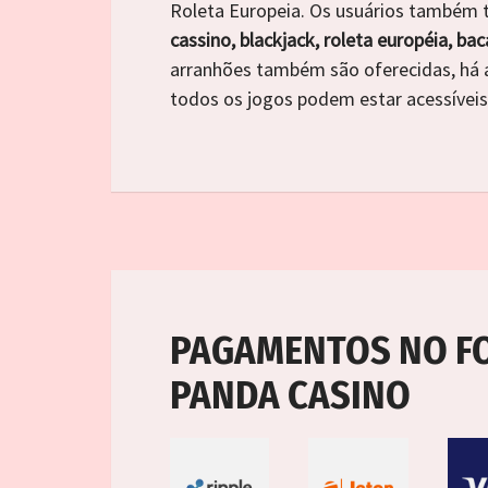
Roleta Europeia. Os usuários também 
cassino, blackjack, roleta européia, ba
arranhões também são oferecidas, há 
todos os jogos podem estar acessíveis 
PAGAMENTOS NO F
PANDA CASINO